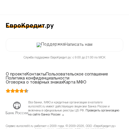
Написать нам
Служба поддержки ЕвроКредит.ру: с 9:00 до 21:00 по МСК
О проекте
Контакты
Пользовательское соглашение
Политика конфиденциальности
Оговорка о товарных знаках
Карта МФО
Все банки, МФО и кредитные организации в каталоге
eurocredit.ru имеют действующие лицензии Банка России и
включены в официальные реестры ЦБ РФ.
Проверить организацию
на сайте Банка России →
Сервис eurocredit.ru работает с 2009 года. © 2009–2026, ООО «ЕвроКредит.ру»