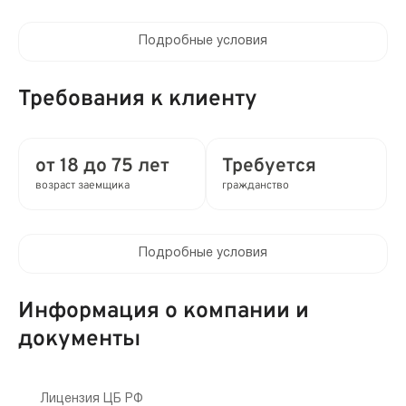
Подробные условия
Процентная ставка в день:
от 0.3 до 0.8%
Требования к клиенту
Полная стоимость кредита (ПСК) :
от 109.5 до 292% в год
от 18 до 75 лет
Требуется
возраст заемщика
гражданство
Время рассмотрения заявки:
4 мин
Подробные условия
Выдача займа:
Клиентам компании:
Без проверок
Нет
Информация о компании и
Привлечение созаемщиков:
документы
Мобильный телефон:
Требуются поручители
Требуется
Способы получения:
Лицензия ЦБ РФ