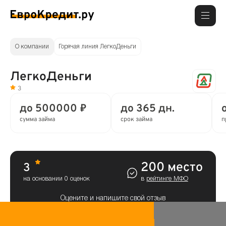
О компании
Горячая линия ЛегкоДеньги
ЛегкоДеньги
3
до 500000 ₽
до 365 дн.
сумма займа
срок займа
п
200 место
3
на основании 0 оценок
в
рейтинге МФО
Оцените и напишите свой отзыв