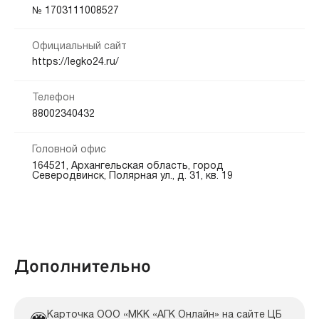
Кредитная история:
№ 1703111008527
Наличными
Банковский счёт
Любая
Официальный сайт
Способы погашения:
Документы:
https://legko24.ru/
Безналичный расчет
Офис
Паспорт — обязательно
Заявление — обязательно
СНИЛС — обязательно
— выборочно
Телефон
Загранпаспорт — выборочно
Срок продления:
88002340432
Пенсионное удостоверение — выборочно
до 365 дн.
Военный билет — выборочно
Головной офис
164521, Архангельская область, город
Северодвинск, Полярная ул., д. 31, кв. 19
Дополнительно
Карточка ООО «МКК «АГК Онлайн» на сайте ЦБ