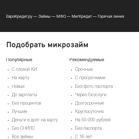
ЕвроКредит.ру
—
Займы
—
МФО
—
МигКредит
—
Горячая линия
Подобрать микрозайм
Популярные
Рекомендуемые
По
С плохой КИ
Срочные
На карту
С просрочками
Новые
Без фото паспорта
До зарплаты
Через Госуслуги
Без процентов
Долгосрочные
Лучшие
Круглосуточно
Деньги в долг на карту
На 50 000 рублей
Без СНИЛС
Без паспорта
Все займы
С 18 лет