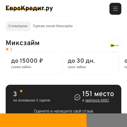
О компании
Горячая линия Миксзайм
Миксзайм
3
до 15000 ₽
до 30 дн.
сумма займа
срок займа
п
151 место
3
на основании 0 оценок
в
рейтинге МФО
Оцените и напишите свой отзыв