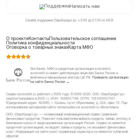
Написать нам
Служба поддержки ЕвроКредит.ру: с 9:00 до 21:00 по МСК
О проекте
Контакты
Пользовательское соглашение
Политика конфиденциальности
Оговорка о товарных знаках
Карта МФО
Все банки, МФО и кредитные организации в каталоге
eurocredit.ru имеют действующие лицензии Банка России и
включены в официальные реестры ЦБ РФ.
Проверить организацию
на сайте Банка России →
Сервис eurocredit.ru работает с 2009 года. © 2009–2026, ООО «ЕвроКредит.ру»
(зарегистрировано в 2026 г.). ИНН: 1658257198, ОГРН: 1261600007591.
Юридический адрес: 420080, г. Казань, пр-кт Ибрагимова, д. 32А, офис 10. При
использовании материалов сайта гиперссылка на eurocredit.ru обязательна.
ООО «ЕвроКредит.ру» — независимый информационный сервис сравнения
финансовых продуктов. Помогает пользователям выбрать кредиты, займы, ипотеку и
банковские карты от лицензированных организаций России. Сервис не является
кредитной организацией, не выдаёт займы и кредиты, не оказывает финансовых
услуг. Информация на сайте носит справочный характер и не является публичной
офертой.