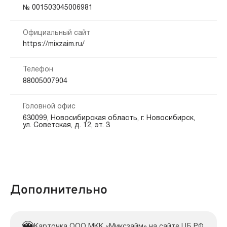
Кредитная история:
№ 001503045006981
На карту
Банковский счёт
Любая
Официальный сайт
Способы погашения:
Документы:
https://mixzaim.ru/
Электронные ПС
Безналичный расчет
Интернет банк
Телефон
88005007904
Срок продления:
до 0 дн.
Головной офис
630099, Новосибирская область, г. Новосибирск,
ул. Советская, д. 12, эт. 3
Дополнительно
Карточка ООО МКК «Миксзайм» на сайте ЦБ РФ