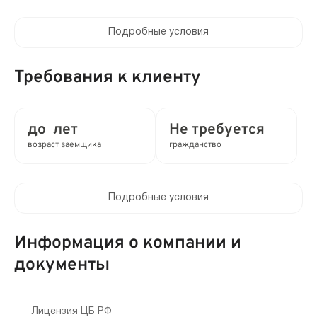
Подробные условия
Процентная ставка в день:
до 0.8%
Требования к клиенту
Полная стоимость кредита (ПСК) :
до 292% в год
до лет
Не требуется
возраст заемщика
гражданство
Время рассмотрения заявки:
1 мин
Подробные условия
Выдача займа:
Клиентам компании:
Без проверок
Нет
Информация о компании и
Привлечение созаемщиков:
документы
Мобильный телефон:
Возможно без поручителей
Не требуется
Способы получения:
Лицензия ЦБ РФ