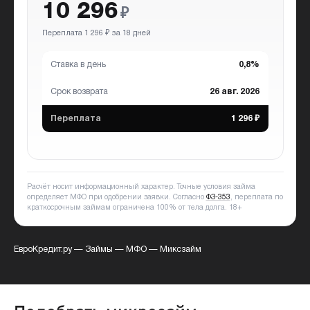
10 296
₽
Переплата 1 296 ₽ за 18 дней
Ставка в день
0,8%
Срок возврата
26 авг. 2026
Переплата
1 296 ₽
Расчёт носит информационный характер. Точные условия займа
определяет МФО при одобрении заявки. Согласно
ФЗ-353
, переплата по
краткосрочным займам ограничена 100% от тела долга.
18+
ЕвроКредит.ру
—
Займы
—
МФО
—
Миксзайм