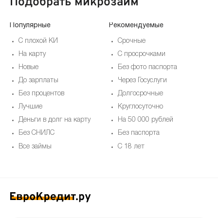
Подобрать микрозайм
Популярные
Рекомендуемые
По
С плохой КИ
Срочные
На карту
С просрочками
Новые
Без фото паспорта
До зарплаты
Через Госуслуги
Без процентов
Долгосрочные
Лучшие
Круглосуточно
Деньги в долг на карту
На 50 000 рублей
Без СНИЛС
Без паспорта
Все займы
С 18 лет