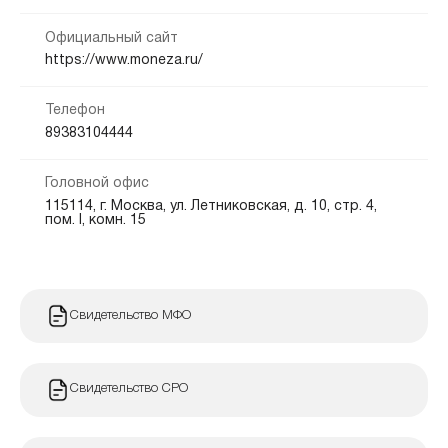
Любая
Официальный сайт
Способы погашения:
Документы:
https://www.moneza.ru/
Электронные ПС
Банкоматы
Безналичный расчет
Паспорт — обязательно
СНИЛС — обязательно
Офис
Телефон
89383104444
Срок продления:
от 0 до 365 дн.
Головной офис
115114, г. Москва, ул. Летниковская, д. 10, стр. 4,
пом. I, комн. 15
Свидетельство МФО
Свидетельство СРО