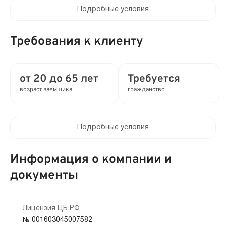
Подробные условия
Процентная ставка в день:
от 0 до 0.8%
Требования к клиенту
Полная стоимость кредита (ПСК) :
от 0 до 292% в год
от 20 до 65 лет
Требуется
возраст заемщика
гражданство
Время рассмотрения заявки:
2 мин
Подробные условия
Выдача займа:
Клиентам компании:
Без проверок
Нет
Информация о компании и
Привлечение созаемщиков:
документы
Мобильный телефон:
Возможно без поручителей
Не требуется
Способы получения:
Лицензия ЦБ РФ
Кредитная история:
№ 001603045007582
На карту
Банковский счёт
Электронные кошельки