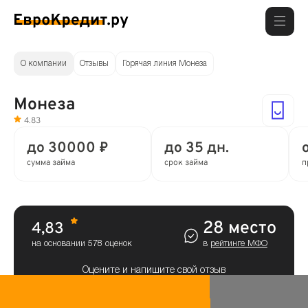
О компании
Отзывы
Горячая линия Монеза
Монеза
4.83
до 30000 ₽
до 35 дн.
сумма займа
срок займа
п
28 место
4,83
на основании 578 оценок
в
рейтинге МФО
Оцените и напишите свой отзыв