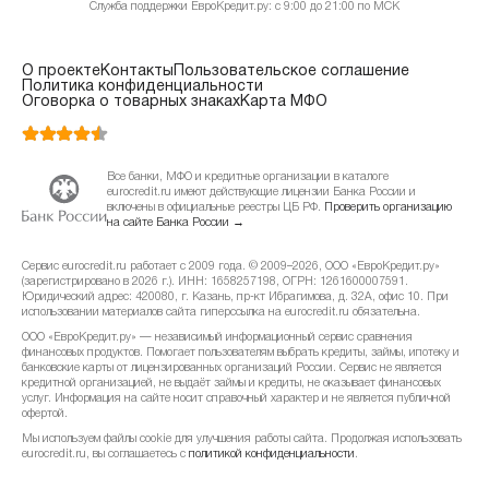
Служба поддержки ЕвроКредит.ру: с 9:00 до 21:00 по МСК
О проекте
Контакты
Пользовательское соглашение
Политика конфиденциальности
Оговорка о товарных знаках
Карта МФО
Все банки, МФО и кредитные организации в каталоге
eurocredit.ru имеют действующие лицензии Банка России и
включены в официальные реестры ЦБ РФ.
Проверить организацию
на сайте Банка России →
Сервис eurocredit.ru работает с 2009 года. © 2009–2026, ООО «ЕвроКредит.ру»
(зарегистрировано в 2026 г.). ИНН: 1658257198, ОГРН: 1261600007591.
Юридический адрес: 420080, г. Казань, пр-кт Ибрагимова, д. 32А, офис 10. При
использовании материалов сайта гиперссылка на eurocredit.ru обязательна.
ООО «ЕвроКредит.ру» — независимый информационный сервис сравнения
финансовых продуктов. Помогает пользователям выбрать кредиты, займы, ипотеку и
банковские карты от лицензированных организаций России. Сервис не является
кредитной организацией, не выдаёт займы и кредиты, не оказывает финансовых
услуг. Информация на сайте носит справочный характер и не является публичной
офертой.
Мы используем файлы cookie для улучшения работы сайта. Продолжая использовать
eurocredit.ru, вы соглашаетесь с
политикой конфиденциальности
.