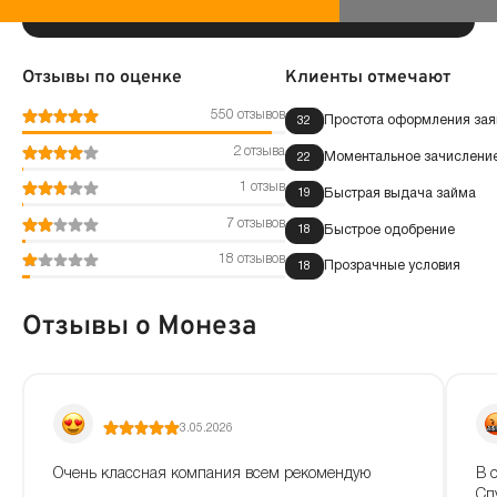
Отзывы по оценке
Клиенты отмечают
550 отзывов
Простота оформления зая
32
2 отзыва
Моментальное зачисление
22
1 отзыв
Быстрая выдача займа
19
7 отзывов
Быстрое одобрение
18
18 отзывов
Прозрачные условия
18
Отзывы о Монеза
3.05.2026
Очень классная компания всем рекомендую
В 
Сп