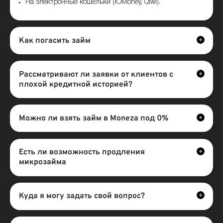
На электронные кошельки (ЮMoney, Qiwi).
Как погасить займ
Рассматривают ли заявки от клиентов с
плохой кредитной историей?
Электронные
Можно ли взять займ в Moneza под 0%
платежные
системы;
Банкоматы;
Есть ли возможность продления
микрозайма
Безналичный
расчёт;
Отделения
Куда я могу задать свой вопрос?
МФО.