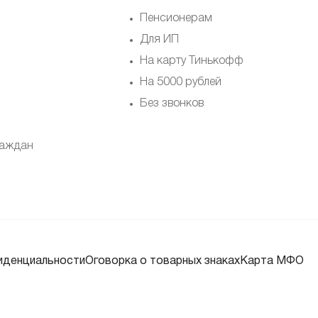
Пенсионерам
Для ИП
На карту Тинькофф
На 5000 рублей
Без звонков
раждан
иденциальности
Оговорка о товарных знаках
Карта МФО