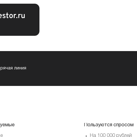
estor.ru
орячая линия
уемые
Пользуются спросом
е
На 100 000 рублей