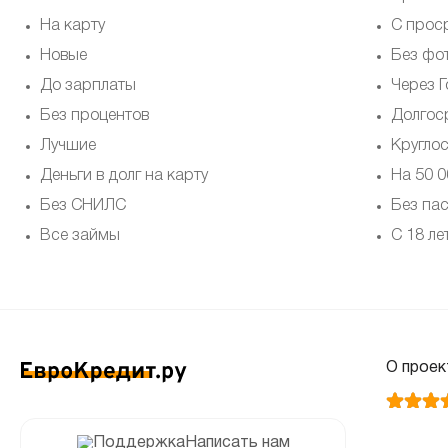
На карту
С прос
Новые
Без фо
До зарплаты
Через Г
Без процентов
Долгос
Лучшие
Кругло
Деньги в долг на карту
На 50 0
Без СНИЛС
Без па
Все займы
С 18 ле
О проек
Написать нам