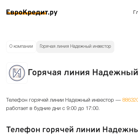
Г
ймы на карту
Займы без проверок
Виртуальные креди
Накоп
О компании
Горячая линия Надежный инвестор
спресс займы
Займы без процентов
Лучшие кредитные
Вклад
Горячая линия Надежный
ймы без отказа
Мгновенные займы
Кредитные карты с
Вклад
ймы с плохой КИ
Лучшие займы
Кредитные карты б
С еже
Телефон горячей линии Надежный инвестор —
88632
работает в будние дни с 9:00 до 17:00.
вые займы
Долгосрочные займы
Беспроцентные кр
Вклад
Телефон горячей линии Надежны
ймы до зарплаты
Круглосуточные займы
Кредитные карты с
Вклад