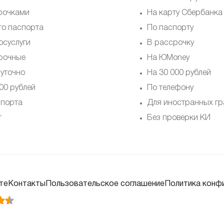
рочками
На карту Сбербанка
то паспорта
По паспорту
осуслуги
В рассрочку
рочные
На ЮMoney
суточно
На 30 000 рублей
00 рублей
По телефону
спорта
Для иностранных г
т
Без проверки КИ
те
Контакты
Пользовательское соглашение
Политика конф