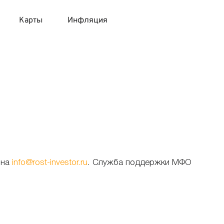
Карты
Инфляция
 продукты
 карты 120 дней без процентов
 на месяц
авитный список продуктов с динамикой цен
карты с 18 лет
онные вклады
карты с доставкой на дом
няемые вклады
 карты с моментальным решением
 на
info@rost-investor.ru
. Служба поддержки МФО
 карты без посещения банка