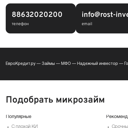
88632020200
info@rost-inv
телефон
email
ЕвроКредит.ру
—
Займы
—
МФО
—
Надежный инвестор
—
Г
Подобрать микрозайм
Популярные
Рекоменд
С плохой КИ
Срочны