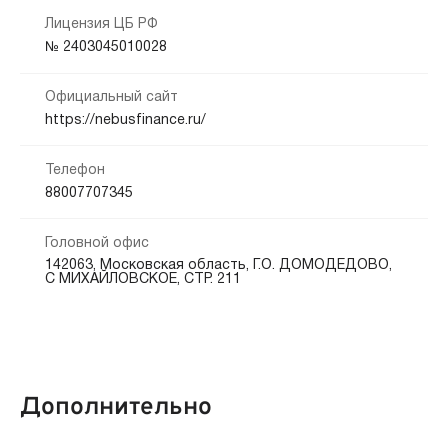
Способы получения:
Лицензия ЦБ РФ
Кредитная история:
№ 2403045010028
На карту
Банковский счёт
Платёжные системы
Любая
Электронные кошельки
Наличными
Официальный сайт
Документы:
https://nebusfinance.ru/
Способы погашения:
Паспорт — обязательно
Электронные ПС
Банкоматы
Безналичный расчет
Телефон
Платежные терминалы
Интернет банк
Салоны связи
88007707345
Головной офис
Срок продления:
142063, Московская область, Г.О. ДОМОДЕДОВО,
до 0 дн.
С МИХАЙЛОВСКОЕ, СТР. 211
Дополнительно