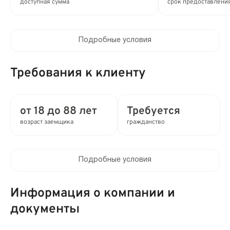
доступная сумма
срок предоставлени
Подробные условия
Процентная ставка в день:
до 0.8%
Требования к клиенту
Полная стоимость кредита (ПСК) :
до 292% в год
от 18 до 88 лет
Требуется
возраст заемщика
гражданство
Время рассмотрения заявки:
8 мин
Подробные условия
Выдача займа:
Клиентам компании:
Без проверок
Нет
Информация о компании и
Привлечение созаемщиков:
документы
Мобильный телефон:
Возможно без поручителей
Не требуется