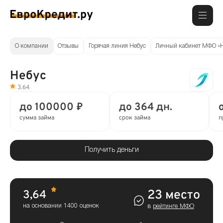
О компании
Отзывы
Горячая линия Небус
Личный кабинет МФО «Н
Небус
3.64
до 100000 ₽
до 364 дн.
сумма займа
срок займа
п
Получить деньги
23 место
3,64
на основании 1400 оценок
в
рейтинге МФО