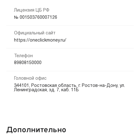
Способы получения:
Лицензия ЦБ РФ
Кредитная история:
№ 001503760007126
На карту
Платёжные системы
Любая
Электронные кошельки
Банковский счёт
Официальный сайт
Документы:
https://oneclickmoney.ru/
Способы погашения:
Паспорт — обязательно
Электронные ПС
Безналичный расчет
Офис
Телефон
Платежные терминалы
89808150000
Срок продления:
Головной офис
до 365 дн.
344101, Ростовская область, г. Ростов-на-Дону, ул.
Ленинградская, зд. 7, каб. 11Б
Дополнительно