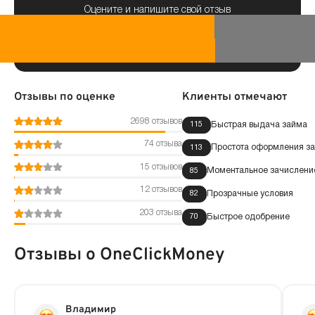
Оцените и напишите свой отзыв
Отзывы по оценке
Клиенты отмечают
2698 отзывов
Быстрая выдача займа
115
74 отзыва
Простота оформления за
113
15 отзывов
Моментальное зачисление
85
12 отзывов
Прозрачные условия
82
203 отзыва
Быстрое одобрение
70
Отзывы о OneClickMoney
Владимир