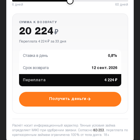
6
дней
60
дней
СУММА К ВОЗВРАТУ
20 224
₽
Переплата 4 224 ₽ за 33 дня
Ставка в день
0,8%
Срок возврата
12 сент. 2026
Переплата
4 224 ₽
Получить деньги
Расчёт носит информационный характер. Точные условия займа
определяет МФО при одобрении заявки. Согласно
ФЗ-353
, переплата по
краткосрочным займам ограничена 100% от тела долга.
18+