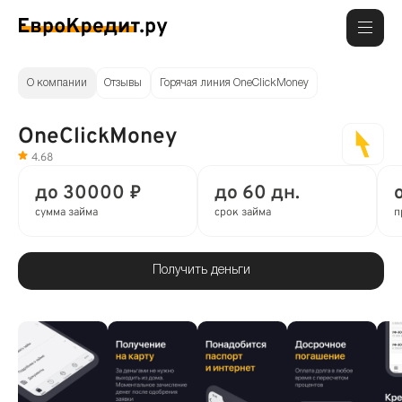
О компании
Отзывы
Горячая линия OneClickMoney
OneClickMoney
4.68
до 30000 ₽
до 60 дн.
сумма займа
срок займа
п
Получить деньги