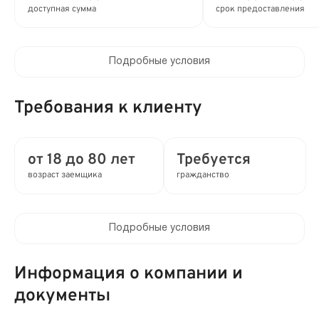
доступная сумма
срок предоставления
Подробные условия
Процентная ставка в день:
до 0.8%
Требования к клиенту
Полная стоимость кредита (ПСК) :
до 292% в год
от 18 до 80 лет
Требуется
возраст заемщика
гражданство
Время рассмотрения заявки:
2 мин
Подробные условия
Выдача займа:
Клиентам компании:
Без проверок
Нет
Информация о компании и
Привлечение созаемщиков:
документы
Мобильный телефон:
Возможно без поручителей
Требуется