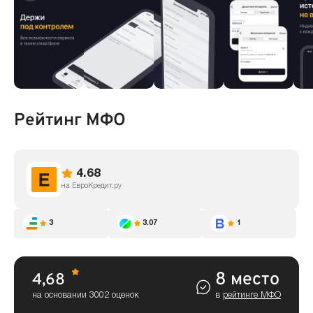
Рейтинг МФО
4.68
на ЕвроКредит.ру
3
3.07
1
8 место
4,68
на основании 3002 оценок
в
рейтинге МФО