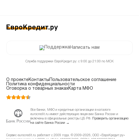
Написать нам
Служба поддержки ЕвроКредит.ру: с 9:00 до 21:00 по МСК
О проекте
Контакты
Пользовательское соглашение
Политика конфиденциальности
Оговорка о товарных знаках
Карта МФО
Все банки, МФО и кредитные организации в каталоге
eurocredit.ru имеют действующие лицензии Банка России и
включены в официальные реестры ЦБ РФ.
Проверить организацию
на сайте Банка России →
Сервис eurocredit.ru работает с 2009 года. © 2009–2026, ООО «ЕвроКредит.ру»