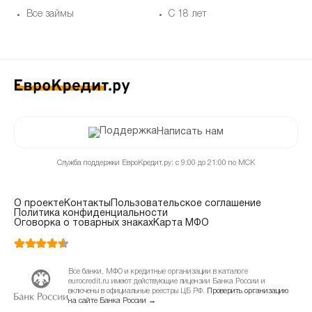
Все займы
С 18 лет
Написать нам
Служба поддержки ЕвроКредит.ру: с 9:00 до 21:00 по МСК
О проекте
Контакты
Пользовательское соглашение
Политика конфиденциальности
Оговорка о товарных знаках
Карта МФО
Все банки, МФО и кредитные организации в каталоге
eurocredit.ru имеют действующие лицензии Банка России и
включены в официальные реестры ЦБ РФ.
Проверить организацию
на сайте Банка России →