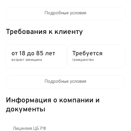
Подробные условия
Процентная ставка в день:
до 0.8%
Требования к клиенту
Полная стоимость кредита (ПСК) :
до 292% в год
от 18 до 85 лет
Требуется
возраст заемщика
гражданство
Время рассмотрения заявки:
2 мин
Подробные условия
Выдача займа:
Клиентам компании:
Без проверок
Нет
Информация о компании и
Привлечение созаемщиков:
документы
Мобильный телефон:
Требуются поручители
Не требуется
Способы получения:
Лицензия ЦБ РФ