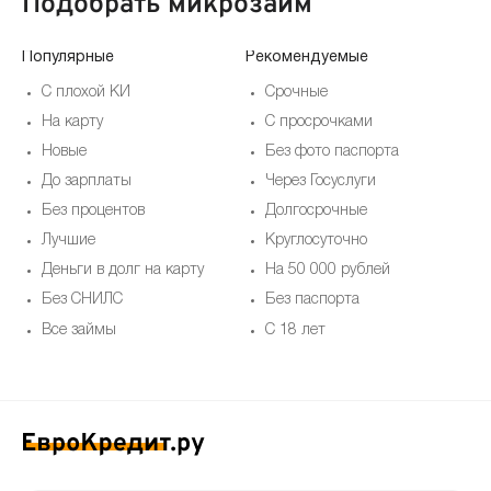
Подобрать микрозайм
Популярные
Рекомендуемые
По
С плохой КИ
Срочные
На карту
С просрочками
Новые
Без фото паспорта
До зарплаты
Через Госуслуги
Без процентов
Долгосрочные
Лучшие
Круглосуточно
Деньги в долг на карту
На 50 000 рублей
Без СНИЛС
Без паспорта
Все займы
С 18 лет