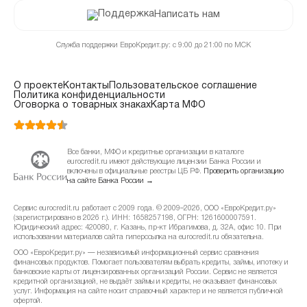
Написать нам
Служба поддержки ЕвроКредит.ру: с 9:00 до 21:00 по МСК
О проекте
Контакты
Пользовательское соглашение
Политика конфиденциальности
Оговорка о товарных знаках
Карта МФО
Все банки, МФО и кредитные организации в каталоге
eurocredit.ru имеют действующие лицензии Банка России и
включены в официальные реестры ЦБ РФ.
Проверить организацию
на сайте Банка России →
Сервис eurocredit.ru работает с 2009 года. © 2009–2026, ООО «ЕвроКредит.ру»
(зарегистрировано в 2026 г.). ИНН: 1658257198, ОГРН: 1261600007591.
Юридический адрес: 420080, г. Казань, пр-кт Ибрагимова, д. 32А, офис 10. При
использовании материалов сайта гиперссылка на eurocredit.ru обязательна.
ООО «ЕвроКредит.ру» — независимый информационный сервис сравнения
финансовых продуктов. Помогает пользователям выбрать кредиты, займы, ипотеку и
банковские карты от лицензированных организаций России. Сервис не является
кредитной организацией, не выдаёт займы и кредиты, не оказывает финансовых
услуг. Информация на сайте носит справочный характер и не является публичной
офертой.