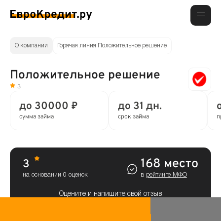
О компании
Горячая линия Положительное решение
Положительное решение
3
до 30000 ₽
до 31 дн.
сумма займа
срок займа
п
168 место
3
на основании 0 оценок
в
рейтинге МФО
Оцените и напишите свой отзыв