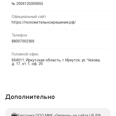
Кредитная история:
№ 2004125009655
На карту
Банковский счёт
Наличными
Любая
Официальный сайт
Способы погашения:
Документы:
https://положительноерешение.рф/
Банкоматы
Безналичный расчет
Офис
Паспорт — обязательно
Заявление — обязательно
Телефон
Срок продления:
88007002366
до 365 дн.
Головной офис
664011, Иркутская область, г. Иркутск, ул. Чехова,
д. 17, эт. 1, оф. 20
Дополнительно
Карточка ООО МКК «Гаманок» на сайте ЦБ РФ