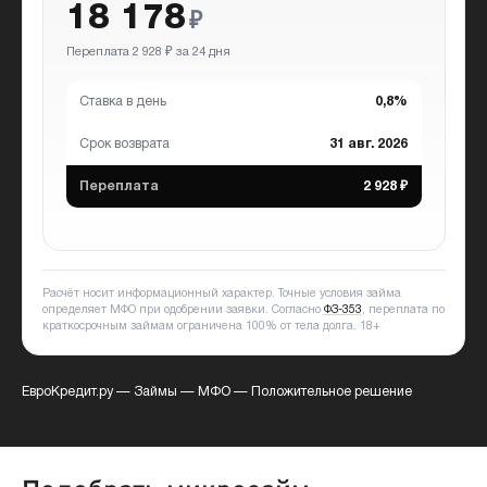
18 178
₽
Переплата 2 928 ₽ за 24 дня
Ставка в день
0,8%
Срок возврата
31 авг. 2026
Переплата
2 928 ₽
Расчёт носит информационный характер. Точные условия займа
определяет МФО при одобрении заявки. Согласно
ФЗ-353
, переплата по
краткосрочным займам ограничена 100% от тела долга.
18+
ЕвроКредит.ру
—
Займы
—
МФО
—
Положительное решение