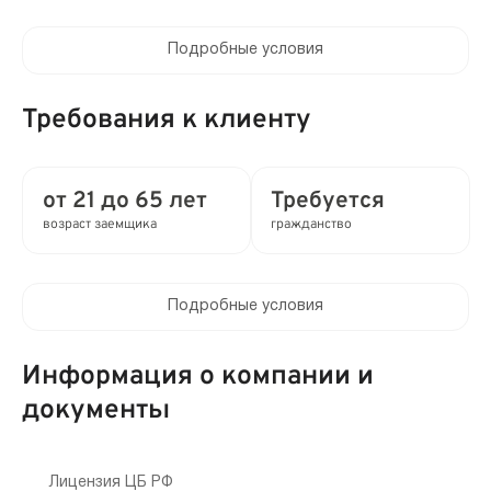
Подробные условия
Процентная ставка в день:
от 0 до 0.8%
Требования к клиенту
Полная стоимость кредита (ПСК) :
от 0 до 292% в год
от 21 до 65 лет
Требуется
возраст заемщика
гражданство
Время рассмотрения заявки:
16 мин
Подробные условия
Выдача займа:
Клиентам компании:
Без проверок
Нет
Информация о компании и
Привлечение созаемщиков:
документы
Мобильный телефон:
Возможно без поручителей
Не требуется
Способы получения:
Лицензия ЦБ РФ