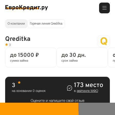
О компании
Горячая линия Qreditka
Qreditka
3
до 15000 ₽
до 30 дн.
сумма займа
срок займа
п
173 место
3
на основании 0 оценок
в
рейтинге МФО
Оцените и напишите свой отзыв