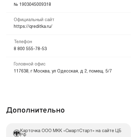
Кредитная история:
№ 1903045009318
На карту
Банковский счёт
Любая
Официальный сайт
Способы погашения:
Документы:
https://qreditka.ru/
Безналичный расчет
Заявление — обязательно
Паспорт — обязательно
Телефон
Срок продления:
8 800 555-78-53
до 365 дн.
Головной офис
117638, г Москва, ул Одесская, д 2, помещ. 5/7
Дополнительно
Карточка ООО МКК «СмартСтарт» на сайте ЦБ
РФ