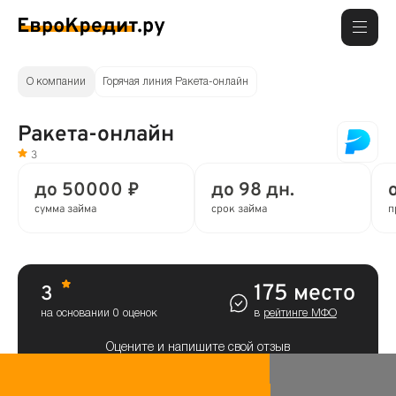
О компании
Горячая линия Ракета-онлайн
Ракета-онлайн
3
до 50000 ₽
до 98 дн.
сумма займа
срок займа
п
175 место
3
на основании 0 оценок
в
рейтинге МФО
Оцените и напишите свой отзыв