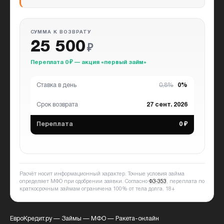
СУММА К ВОЗВРАТУ
25 500
₽
Переплата 0 ₽ — акция «первый займ»
Ставка в день
0,8%
0%
Срок возврата
27 сент. 2026
Переплата
0 ₽
Расчёт носит информационный характер. Точные условия займа
определяет МФО при одобрении заявки. Согласно
ФЗ-353
, переплата по
краткосрочным займам ограничена 100% от тела долга.
18+
ЕвроКредит.ру
—
Займы
—
МФО
—
Ракета-онлайн