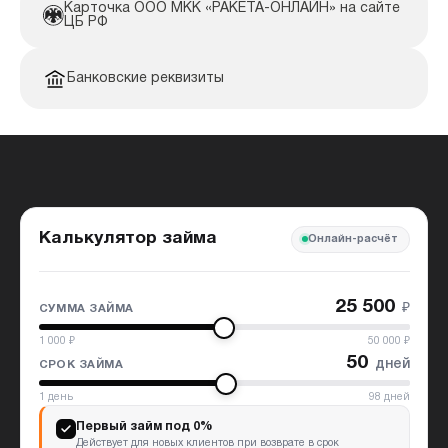
Карточка ООО МКК «РАКЕТА-ОНЛАЙН» на сайте
ЦБ РФ
Банковские реквизиты
Калькулятор займа
Онлайн-расчёт
25 500
₽
СУММА ЗАЙМА
1 000
₽
50 000
₽
50
дней
СРОК ЗАЙМА
1
день
98
дней
Первый займ под 0%
Действует для новых клиентов при возврате в срок