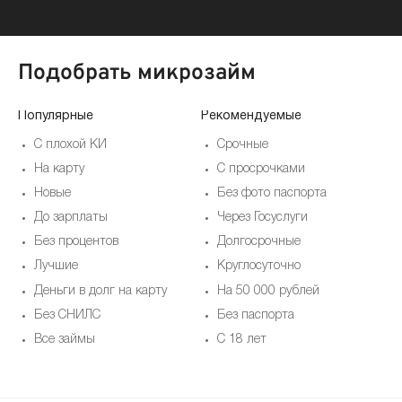
Подобрать микрозайм
Популярные
Рекомендуемые
По
С плохой КИ
Срочные
На карту
С просрочками
Новые
Без фото паспорта
До зарплаты
Через Госуслуги
Без процентов
Долгосрочные
Лучшие
Круглосуточно
Деньги в долг на карту
На 50 000 рублей
Без СНИЛС
Без паспорта
Все займы
С 18 лет