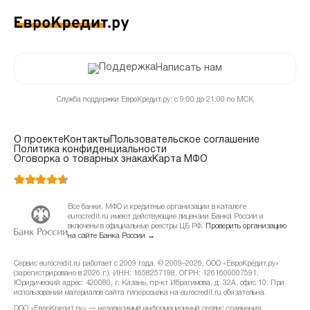
Написать нам
Служба поддержки ЕвроКредит.ру: с 9:00 до 21:00 по МСК
О проекте
Контакты
Пользовательское соглашение
Политика конфиденциальности
Оговорка о товарных знаках
Карта МФО
Все банки, МФО и кредитные организации в каталоге
eurocredit.ru имеют действующие лицензии Банка России и
включены в официальные реестры ЦБ РФ.
Проверить организацию
на сайте Банка России →
Сервис eurocredit.ru работает с 2009 года. © 2009–2026, ООО «ЕвроКредит.ру»
(зарегистрировано в 2026 г.). ИНН: 1658257198, ОГРН: 1261600007591.
Юридический адрес: 420080, г. Казань, пр-кт Ибрагимова, д. 32А, офис 10. При
использовании материалов сайта гиперссылка на eurocredit.ru обязательна.
ООО «ЕвроКредит.ру» — независимый информационный сервис сравнения