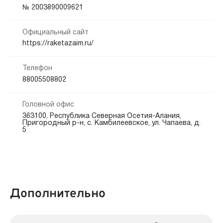
Кредитная история:
№ 2003890009621
На карту
Банковский счёт
Любая
Официальный сайт
Способы погашения:
Документы:
https://raketazaim.ru/
Электронные ПС
Банкоматы
Безналичный расчет
Паспорт — обязательно
Телефон
Срок продления:
88005508802
до 0 дн.
Головной офис
363100, Республика Северная Осетия-Алания,
Пригородный р-н, с. Камбилеевское, ул. Чапаева, д.
5
Дополнительно