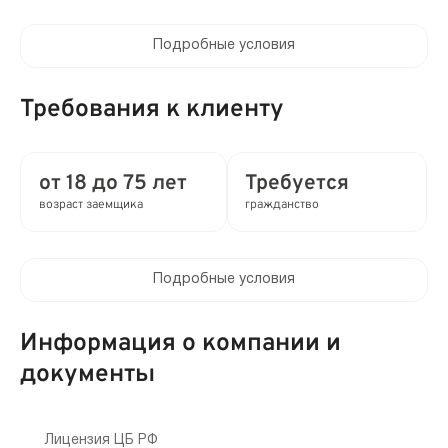
Подробные условия
Процентная ставка в день:
от 0 до 0.8%
Требования к клиенту
Полная стоимость кредита (ПСК) :
от 0 до 292% в год
от 18 до 75 лет
Требуется
возраст заемщика
гражданство
Время рассмотрения заявки:
2 мин
Подробные условия
Выдача займа:
Клиентам компании:
Без проверок
Нет
Информация о компании и
Привлечение созаемщиков:
документы
Мобильный телефон:
Требуются поручители
Не требуется
Способы получения:
Лицензия ЦБ РФ