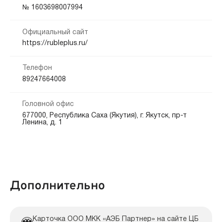
Кредитная история:
№ 1603698007994
Наличными
Любая
Официальный сайт
Способы погашения:
Документы:
https://rubleplus.ru/
Банкоматы
Безналичный расчет
Почта России
Паспорт — обязательно
СНИЛС — обязательно
ИНН — обязательно
Закладная — обязательно
Телефон
Срок продления:
89247664008
до 365 дн.
Головной офис
677000, Республика Саха (Якутия), г. Якутск, пр-т
Ленина, д. 1
Дополнительно
Карточка ООО МКК «АЭБ Партнер» на сайте ЦБ