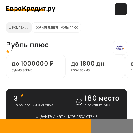
О компании
Горячая линия Рубль плюс
Рубль плюс
3
до 1000000 ₽
до 1800 дн.
сумма займа
срок займа
п
180 место
3
на основании 0 оценок
в
рейтинге МФО
Оцените и напишите свой отзыв