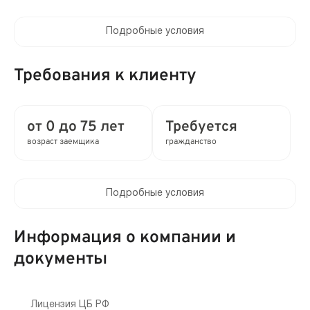
Подробные условия
Процентная ставка в день:
от 0 до 0.8%
Требования к клиенту
Полная стоимость кредита (ПСК) :
от 0 до 292% в год
от 0 до 75 лет
Требуется
возраст заемщика
гражданство
Время рассмотрения заявки:
0 мин
Подробные условия
Выдача займа:
Клиентам компании:
Без проверок
Нет
Информация о компании и
Привлечение созаемщиков:
документы
Мобильный телефон:
Требуются поручители
Требуется
Способы получения:
Лицензия ЦБ РФ