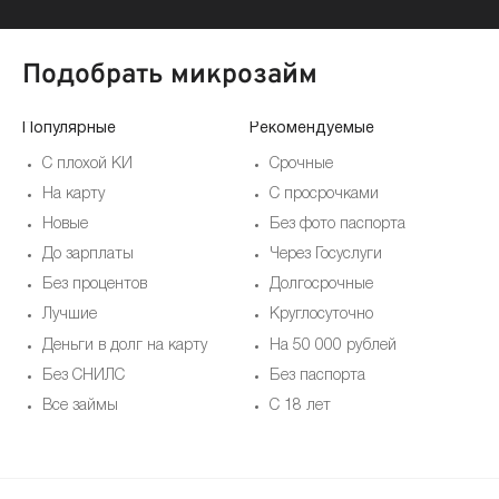
Подобрать микрозайм
Популярные
Рекомендуемые
По
С плохой КИ
Срочные
На карту
С просрочками
Новые
Без фото паспорта
До зарплаты
Через Госуслуги
Без процентов
Долгосрочные
Лучшие
Круглосуточно
Деньги в долг на карту
На 50 000 рублей
Без СНИЛС
Без паспорта
Все займы
С 18 лет