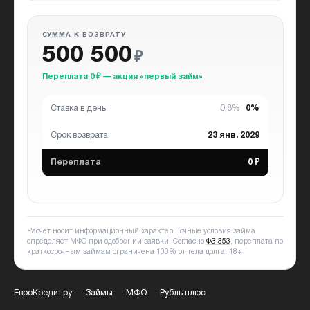
СУММА К ВОЗВРАТУ
500 500
₽
Переплата 0 ₽ — акция «первый займ»
Ставка в день
0,8%
0%
Срок возврата
23 янв. 2029
Переплата
0 ₽
Расчёт носит информационный характер. Точные условия займа
определяет МФО при одобрении заявки. Согласно
ФЗ-353
, переплата по
краткосрочным займам ограничена 100% от тела долга.
18+
ЕвроКредит.ру
—
Займы
—
МФО
—
Рубль плюс