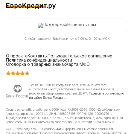
Написать нам
Служба поддержки ЕвроКредит.ру: с 9:00 до 21:00 по МСК
О проекте
Контакты
Пользовательское соглашение
Политика конфиденциальности
Оговорка о товарных знаках
Карта МФО
Все банки, МФО и кредитные организации в каталоге
eurocredit.ru имеют действующие лицензии Банка России и
включены в официальные реестры ЦБ РФ.
Проверить организацию
на сайте Банка России →
Сервис eurocredit.ru работает с 2009 года. © 2009–2026, ООО «ЕвроКредит.ру»
(зарегистрировано в 2026 г.). ИНН: 1658257198, ОГРН: 1261600007591.
Юридический адрес: 420080, г. Казань, пр-кт Ибрагимова, д. 32А, офис 10. При
использовании материалов сайта гиперссылка на eurocredit.ru обязательна.
ООО «ЕвроКредит.ру» — независимый информационный сервис сравнения
финансовых продуктов. Помогает пользователям выбрать кредиты, займы, ипотеку и