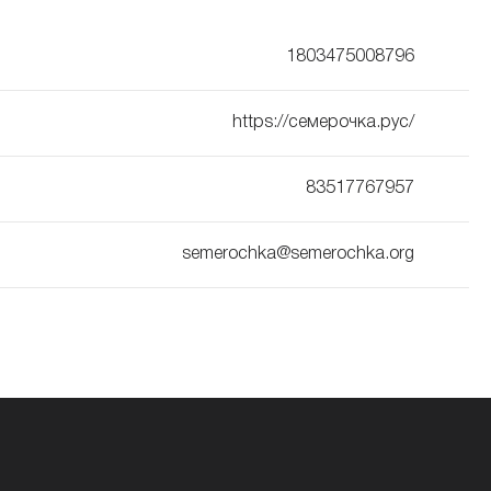
1803475008796
https://семерочка.рус/
83517767957
semerochka@semerochka.org