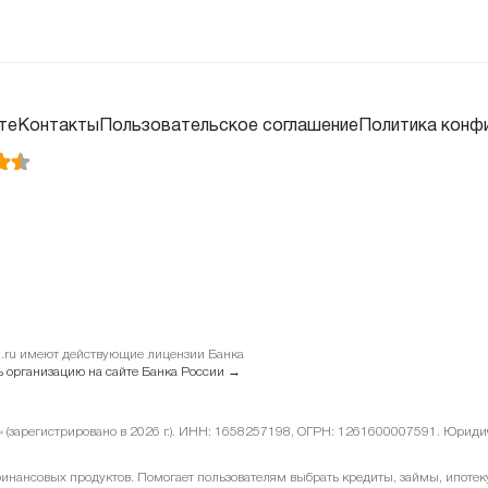
те
Контакты
Пользовательское соглашение
Политика конф
it.ru имеют действующие лицензии Банка
 организацию на сайте Банка России →
у» (зарегистрировано в 2026 г.). ИНН: 1658257198, ОГРН: 1261600007591. Юридиче
ансовых продуктов. Помогает пользователям выбрать кредиты, займы, ипотеку 