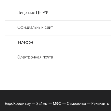
Лицензия ЦБ РФ
Официальный сайт
Телефон
Электронная почта
ЕвроКредит.ру
—
Займы
—
МФО
—
Семерочка
—
Реквизиты