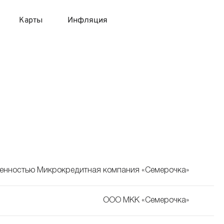
Карты
Инфляция
 продукты
 карты 120 дней без процентов
 на месяц
авитный список продуктов с динамикой цен
карты с 18 лет
онные вклады
карты с доставкой на дом
няемые вклады
 карты с моментальным решением
венностью Микрокредитная компания «Семерочка»
 карты без посещения банка
ООО МКК «Семерочка»