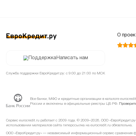
О проек
Написать нам
Служба поддержки ЕвроКредит.ру: с 9:00 до 21:00 по МСК
Все банки, МФО и кредитные организации в каталоге eurocred
России и включены в официальные реестры ЦБ РФ.
Проверить
Сервис eurocredit.ru работает с 2009 года. © 2009–2026, ООО «ЕвроКредит.р
использовании материалов сайта гиперссылка на eurocredit.ru обязательна.
ООО «ЕвроКредит.ру» — независимый информационный сервис сравнения фин