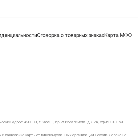
иденциальности
Оговорка о товарных знаках
Карта МФО
ский адрес: 420080, г. Казань, пр-кт Ибрагимова, д. 32А, офис 10. При
и банковские карты от лицензированных организаций России. Сервис не