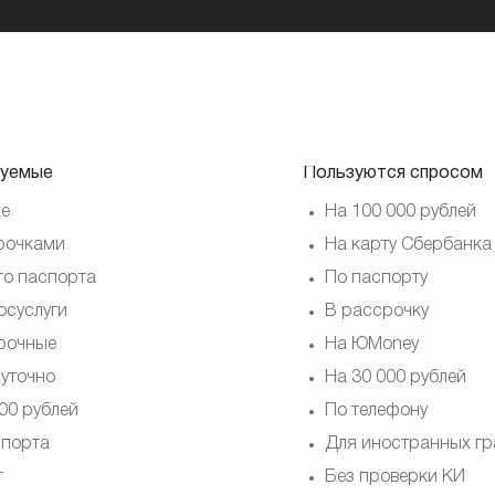
уемые
Пользуются спросом
е
На 100 000 рублей
рочками
На карту Сбербанка
то паспорта
По паспорту
осуслуги
В рассрочку
рочные
На ЮMoney
суточно
На 30 000 рублей
00 рублей
По телефону
спорта
Для иностранных г
т
Без проверки КИ