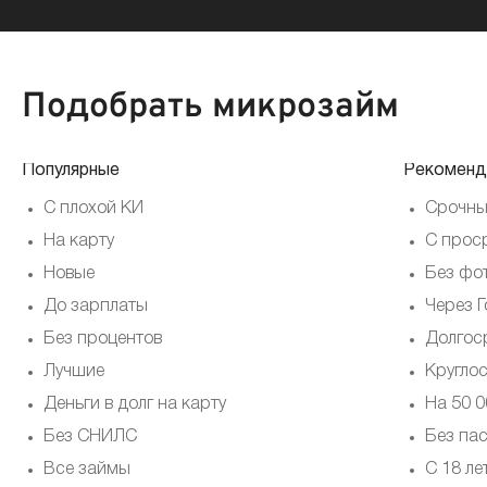
Подобрать микрозайм
Популярные
Рекоменд
С плохой КИ
Срочны
На карту
С прос
Новые
Без фо
До зарплаты
Через Г
Без процентов
Долгос
Лучшие
Кругло
Деньги в долг на карту
На 50 0
Без СНИЛС
Без па
Все займы
С 18 ле