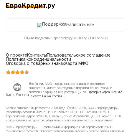
Написать нам
Служба поддержки ЕвроКредит.ру: с 9:00 до 21:00 по МСК
О проекте
Контакты
Пользовательское соглашение
Политика конфиденциальности
Оговорка о товарных знаках
Карта МФО
Все банки, МФО и кредитные организации в каталоге
eurocredit.ru имеют действующие лицензии Банка России и
включены в официальные реестры ЦБ РФ.
Проверить организацию
на сайте Банка России →
Сервис eurocredit.ru работает с 2009 года. © 2009–2026, ООО «ЕвроКредит.ру»
(зарегистрировано в 2026 г.). ИНН: 1658257198, ОГРН: 1261600007591.
Юридический адрес: 420080, г. Казань, пр-кт Ибрагимова, д. 32А, офис 10. При
использовании материалов сайта гиперссылка на eurocredit.ru обязательна.
ООО «ЕвроКредит.ру» — независимый информационный сервис сравнения
финансовых продуктов. Помогает пользователям выбрать кредиты, займы, ипотеку и