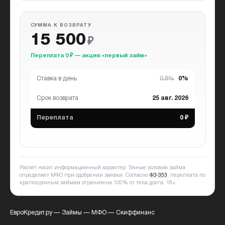
СУММА К ВОЗВРАТУ
15 500
₽
Переплата 0 ₽ — акция «первый займ»
Ставка в день
0,8%
0%
Срок возврата
25 авг. 2026
Переплата
0 ₽
Расчёт носит информационный характер. Точные условия займа
определяет МФО при одобрении заявки. Согласно
ФЗ-353
, переплата по
краткосрочным займам ограничена 100% от тела долга.
18+
ЕвроКредит.ру
—
Займы
—
МФО
—
Скиффинанс