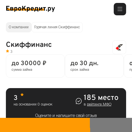
О компании
Горячая линия Скиффинанс
Скиффинанс
3
до 30000 ₽
до 30 дн.
сумма займа
срок займа
п
185 место
3
на основании 0 оценок
в
рейтинге МФО
Оцените и напишите свой отзыв