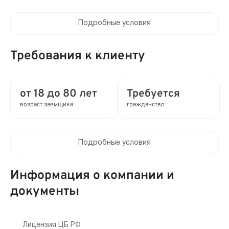
Подробные условия
Процентная ставка в день:
от 0 до 0.8%
Требования к клиенту
Полная стоимость кредита (ПСК) :
от 0 до 292% в год
от 18 до 80 лет
Требуется
возраст заемщика
гражданство
Время рассмотрения заявки:
0 мин
Подробные условия
Выдача займа:
Клиентам компании:
Без проверок
Нет
Информация о компании и
Привлечение созаемщиков:
документы
Мобильный телефон:
Возможно без поручителей
Требуется
Способы получения:
Лицензия ЦБ РФ