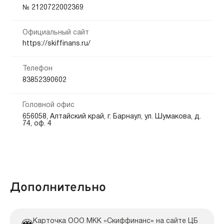
Кредитная история:
№ 2120722002369
Наличными
Любая
Официальный сайт
Способы погашения:
Документы:
https://skiffinans.ru/
Банкоматы
Интернет банк
Паспорт — обязательно
Телефон
Срок продления:
83852390602
до 0 дн.
Головной офис
656058, Алтайский край, г. Барнаул, ул. Шумакова, д.
74, оф. 4
Дополнительно
Карточка ООО МКК «Скиффинанс» на сайте ЦБ