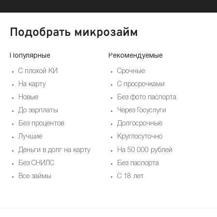
Подобрать микрозайм
Популярные
Рекомендуемые
По
С плохой КИ
Срочные
На карту
С просрочками
Новые
Без фото паспорта
До зарплаты
Через Госуслуги
Без процентов
Долгосрочные
Лучшие
Круглосуточно
Деньги в долг на карту
На 50 000 рублей
Без СНИЛС
Без паспорта
Все займы
С 18 лет