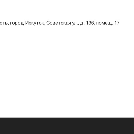
Любая
до 0 дн.
ть, город Иркутск, Советская ул., д. 136, помещ. 17
Паспорт — обязательно