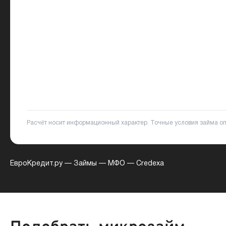
Расчёт носит информационный характер. Точные условия займа о
ЕвроКредит.ру
—
Займы
—
МФО
—
Credexa