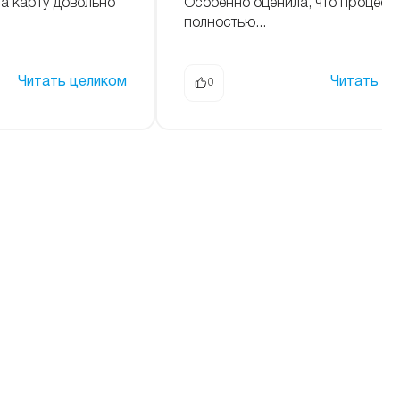
на карту довольно
Особенно оценила, что процесс
полностью...
Читать целиком
Читать ц
0