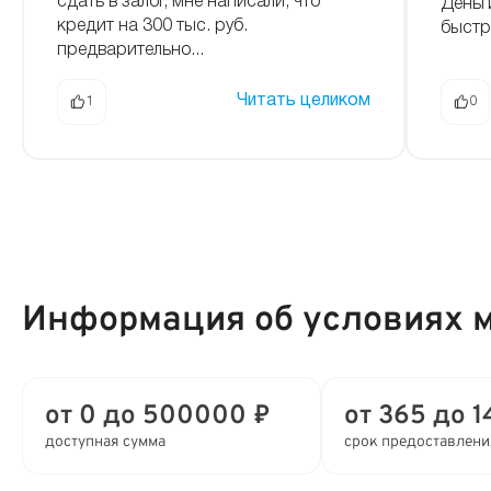
сдать в залог, мне написали, что
Деньг
кредит на 300 тыс. руб.
быстро
предварительно...
Читать целиком
1
0
Информация об условиях 
от 0 до 500000 ₽
от 365 до 1
доступная сумма
срок предоставлени