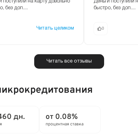
и поступили на карту довольно
Деньги поступили 
, без доп....
быстро, без доп....
Читать целиком
0
Читать все отзывы
микрокредитования
460 дн.
от 0.08%
я
процентная ставка