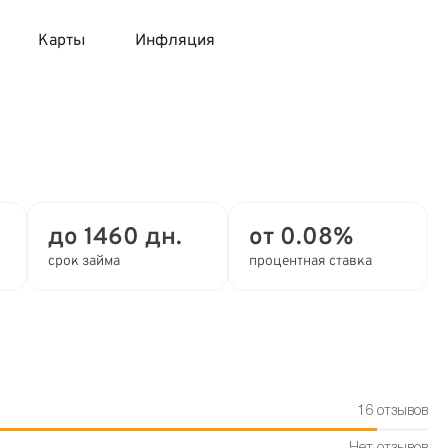
Карты
Инфляция
 продукты
 карты 120 дней без процентов
 на месяц
авитный список продуктов с динамикой цен
карты с 18 лет
онные вклады
до 1460 дн.
от 0.08%
карты с доставкой на дом
няемые вклады
срок займа
процентная ставка
 карты с моментальным решением
 карты без посещения банка
16 отзывов