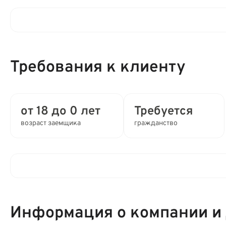
Процентная ставка в день:
Требования к клиенту
Полная стоимость кредита (ПСК) :
Время рассмотрения заявки:
от 18 до 0 лет
Требуется
возраст заемщика
гражданство
Выдача займа:
Привлечение созаемщиков:
Клиентам компании:
Способы получения:
Информация о компании и
Мобильный телефон:
Способы погашения: