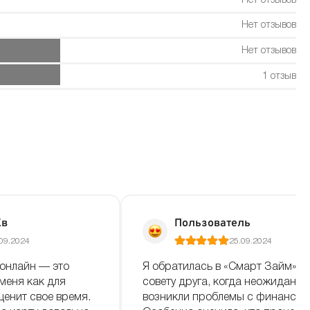
Нет отзывов
Нет отзывов
Нет отзывов
1 отзыв
Ев
Пользователь
09.2024
25.09.2024
онлайн — это
Я обратилась в «Смарт Займ» п
меня как для
совету друга, когда неожиданно
ценит свое время.
возникли проблемы с финансам