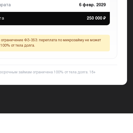
врата
6 февр. 2029
та
250 000 ₽
ограничение ФЗ-353:
переплата по микрозайму не может
100% от тела долга.
ткосрочным займам ограничена 100% от тела долга.
18+