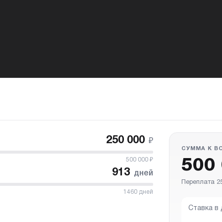
250 000
₽
СУММА К В
500 000
₽
500
913
дней
Переплата 25
1460
дней
Ставка в