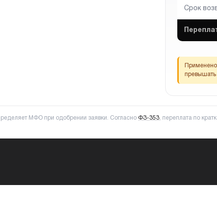
Срок воз
Перепла
Применено 
превышать 
пределяет МФО при одобрении заявки. Согласно
ФЗ-353
, переплата по кра