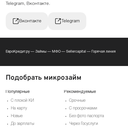
Telegram, Вконтакте.
Вконтакте
Telegram
ЕвроКредит.ру
—
Займы
—
МФО
—
Sellercapital
—
Горячая линия
Подобрать микрозайм
Популярные
Рекомендуемые
По
С плохой КИ
Срочные
На карту
С просрочками
Новые
Без фото паспорта
До зарплаты
Через Госуслуги