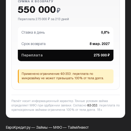
СУММА К ВОЗВРАТУ
550 000
₽
Переплата 275 000 ₽ за 213 дней
Ставка в день
0,8%
Срок возврата
8 мар. 2027
Переплата
275 000 ₽
Применено ограничение ФЗ-353:
переплата по
микрозайму не может превышать 100% от тела долга.
Расчёт носит информационный характер. Точные условия займа
определяет МФО при одобрении заявки. Согласно
ФЗ-353
, переплата по
краткосрочным займам ограничена 100% от тела долга.
18+
ЕвроКредит.ру
—
Займы
—
МФО
—
ТаймИнвест