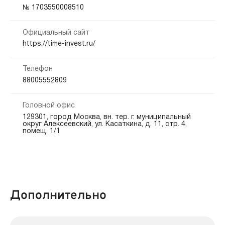
Кредитная история:
№ 1703550008510
На карту
Любая
Официальный сайт
Способы погашения:
Документы:
https://time-invest.ru/
Электронные ПС
Банкоматы
Безналичный расчет
Паспорт — обязательно
ИНН — обязательно
Платежные терминалы
Интернет банк
СНИЛС — обязательно
Телефон
Салоны связи
88005552809
Срок продления:
Головной офис
до 0 дн.
129301, город Москва, вн. тер. г. муниципальный
округ Алексеевский, ул. Касаткина, д. 11, стр. 4,
помещ. 1/1
Дополнительно