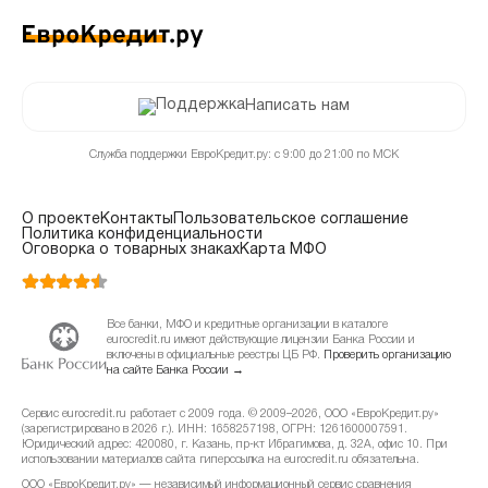
Написать нам
Служба поддержки ЕвроКредит.ру: с 9:00 до 21:00 по МСК
О проекте
Контакты
Пользовательское соглашение
Политика конфиденциальности
Оговорка о товарных знаках
Карта МФО
Все банки, МФО и кредитные организации в каталоге
eurocredit.ru имеют действующие лицензии Банка России и
включены в официальные реестры ЦБ РФ.
Проверить организацию
на сайте Банка России →
Сервис eurocredit.ru работает с 2009 года. © 2009–2026, ООО «ЕвроКредит.ру»
(зарегистрировано в 2026 г.). ИНН: 1658257198, ОГРН: 1261600007591.
Юридический адрес: 420080, г. Казань, пр-кт Ибрагимова, д. 32А, офис 10. При
использовании материалов сайта гиперссылка на eurocredit.ru обязательна.
ООО «ЕвроКредит.ру» — независимый информационный сервис сравнения