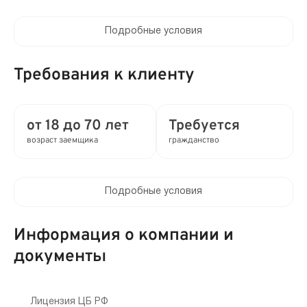
Подробные условия
Процентная ставка в день:
от 0.05 до 0.8%
Требования к клиенту
Полная стоимость кредита (ПСК) :
от 18.25 до 292% в год
от 18 до 70 лет
Требуется
возраст заемщика
гражданство
Время рассмотрения заявки:
0 мин
Подробные условия
Выдача займа:
Клиентам компании:
Без проверок
Нет
Информация о компании и
Привлечение созаемщиков:
документы
Мобильный телефон:
Возможно без поручителей
Не требуется
Способы получения:
Лицензия ЦБ РФ