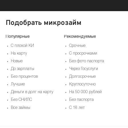
Подобрать микрозайм
Популярные
Рекомендуемые
По
С плохой КИ
Срочные
На карту
С просрочками
Новые
Без фото паспорта
До зарплаты
Через Госуслуги
Без процентов
Долгосрочные
Лучшие
Круглосуточно
Деньги в долг на карту
На 50 000 рублей
Без СНИЛС
Без паспорта
Все займы
С 18 лет