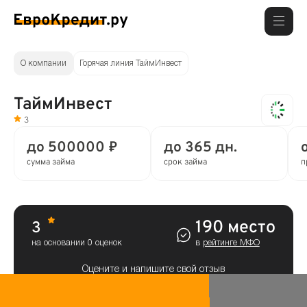
О компании
Горячая линия ТаймИнвест
ТаймИнвест
3
до 500000 ₽
до 365 дн.
сумма займа
срок займа
п
190 место
3
на основании 0 оценок
в
рейтинге МФО
Оцените и напишите свой отзыв