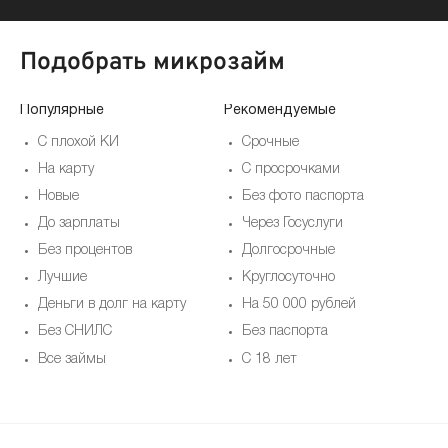
Подобрать микрозайм
Популярные
Рекомендуемые
По
С плохой КИ
Срочные
На карту
С просрочками
Новые
Без фото паспорта
До зарплаты
Через Госуслуги
Без процентов
Долгосрочные
Лучшие
Круглосуточно
Деньги в долг на карту
На 50 000 рублей
Без СНИЛС
Без паспорта
Все займы
С 18 лет