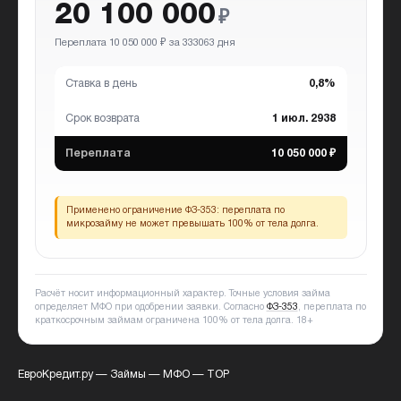
20 100 000
₽
Переплата 10 050 000 ₽ за 333063 дня
Ставка в день
0,8%
Срок возврата
1 июл. 2938
Переплата
10 050 000 ₽
Применено ограничение ФЗ-353:
переплата по
микрозайму не может превышать 100% от тела долга.
Расчёт носит информационный характер. Точные условия займа
определяет МФО при одобрении заявки. Согласно
ФЗ-353
, переплата по
краткосрочным займам ограничена 100% от тела долга.
18+
ЕвроКредит.ру
—
Займы
—
МФО
—
ТОР