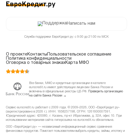
Написать нам
Служба поддержки ЕвроКредит.ру: с 9:00 до 21:00 по МСК
О проекте
Контакты
Пользовательское соглашение
Политика конфиденциальности
Оговорка о товарных знаках
Карта МФО
Все банки, МФО и кредитные организации в каталоге
eurocredit.ru имеют действующие лицензии Банка России и
включены в официальные реестры ЦБ РФ.
Проверить организацию
на сайте Банка России →
Сервис eurocredit.ru работает с 2009 года. © 2009–2026, ООО «ЕвроКредит.ру»
(зарегистрировано в 2026 г.). ИНН: 1658257198, ОГРН: 1261600007591.
Юридический адрес: 420080, г. Казань, пр-кт Ибрагимова, д. 32А, офис 10. При
использовании материалов сайта гиперссылка на eurocredit.ru обязательна.
ООО «ЕвроКредит.ру» — независимый информационный сервис сравнения
финансовых продуктов. Помогает пользователям выбрать кредиты, займы, ипотеку и