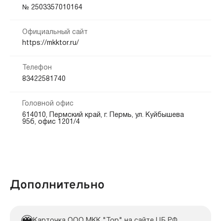
Кредитная история:
№ 2503357010164
На карту
Банковский счёт
Наличными
Любая
Официальный сайт
Способы погашения:
Документы:
https://mkktor.ru/
Безналичный расчет
Офис
Заявление — обязательно
Паспорт — обязательно
Закладная — обязательно
Телефон
Срок продления:
83422581740
до 365 дн.
Головной офис
614010, Пермский край, г. Пермь, ул. Куйбышева
95б, офис 1201/4
Дополнительно
Карточка ООО МКК "Тор" на сайте ЦБ РФ