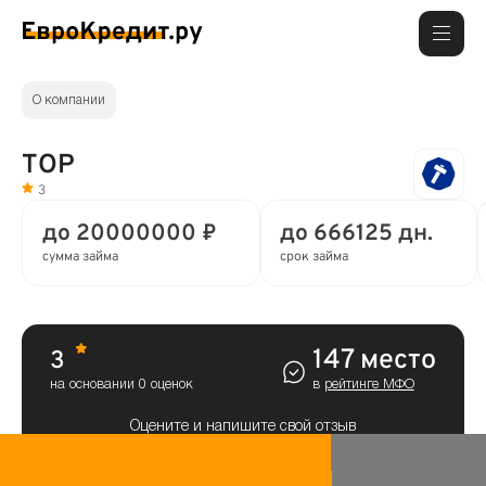
О компании
ТОР
3
до 20000000 ₽
до 666125 дн.
сумма займа
срок займа
147 место
3
на основании 0 оценок
в
рейтинге МФО
Оцените и напишите свой отзыв