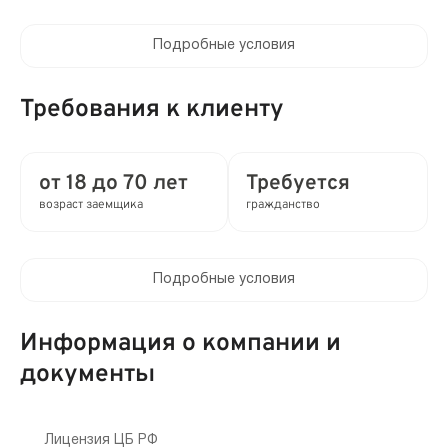
Подробные условия
Процентная ставка в день:
от 0.03 до 0.8%
Требования к клиенту
Полная стоимость кредита (ПСК) :
от 10.95 до 292% в год
от 18 до 70 лет
Требуется
возраст заемщика
гражданство
Время рассмотрения заявки:
2 мин
Подробные условия
Выдача займа:
Клиентам компании:
Без проверок
Нет
Информация о компании и
Привлечение созаемщиков:
документы
Мобильный телефон:
Возможно без поручителей
Не требуется
Способы получения:
Лицензия ЦБ РФ