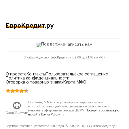
Написать нам
Служба поддержки ЕвроКредит.ру: с 9:00 до 21:00 по МСК
О проекте
Контакты
Пользовательское соглашение
Политика конфиденциальности
Оговорка о товарных знаках
Карта МФО
Все банки, МФО и кредитные организации в каталоге
eurocredit.ru имеют действующие лицензии Банка России и
включены в официальные реестры ЦБ РФ.
Проверить организацию
на сайте Банка России →
Сервис eurocredit.ru работает с 2009 года. © 2009–2026, ООО «ЕвроКредит.ру»