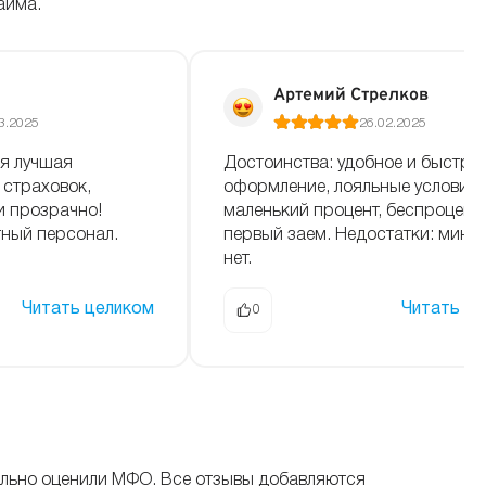
айма.
Артемий Стрелков
3.2025
26.02.2025
я лучшая
Достоинства: удобное и быстро
 страховок,
оформление, лояльные условия,
и прозрачно!
маленький процент, беспроцент
ный персонал.
первый заем. Недостатки: мину
нет.
Читать целиком
Читать ц
0
ельно оценили МФО. Все отзывы добавляются