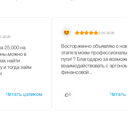
2.05.2026
5.2026
Восторженно объявляю о ново
а 25.000 на
этапе в моем профессионально
ены,можно в
пути! ? Благодарю за возможно
ах найти
взаимодействовать с эргономи
у и тогда займ
финансовой...
!
Читать целиком
Читать ц
0