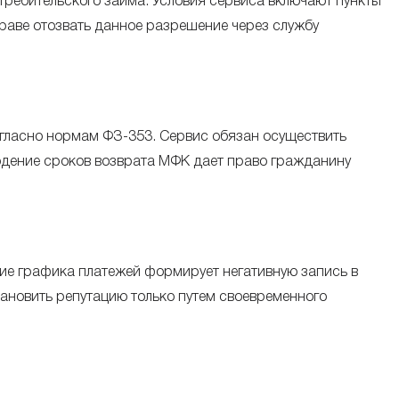
требительского займа. Условия сервиса включают пункты
раве отозвать данное разрешение через службу
огласно нормам ФЗ-353. Сервис обязан осуществить
людение сроков возврата МФК дает право гражданину
ние графика платежей формирует негативную запись в
ановить репутацию только путем своевременного