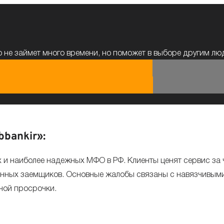
 не займет много времени, но поможет в выборе другим л
bankir»:
и наиболее надежных МФО в РФ. Клиенты ценят сервис за 
янных заемщиков. Основные жалобы связаны с навязчивым
ной просрочки.