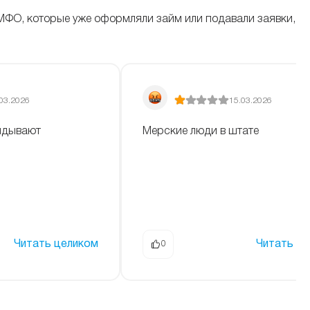
МФО, которые уже оформляли займ или подавали заявки,
03.2026
15.03.2026
кидывают
Мерские люди в штате
Читать целиком
Читать ц
0