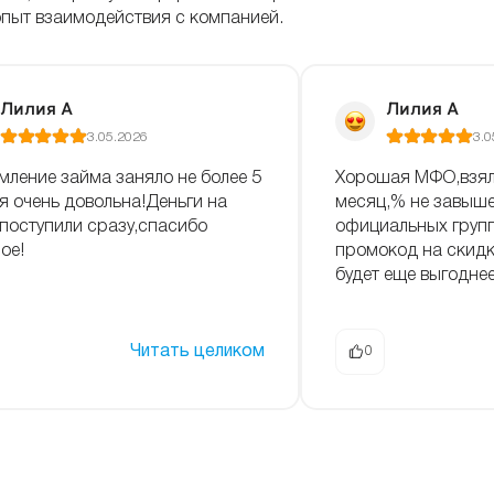
опыт взаимодействия с компанией.
Лилия А
Лилия А
3.05.2026
3.0
ление займа заняло не более 5
Хорошая МФО,взял
,я очень довольна!Деньги на
месяц,% не завыш
 поступили сразу,спасибо
официальных групп
ое!
промокод на скидк
будет еще выгоднее
Читать целиком
0