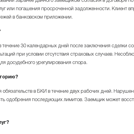
вании заранее данного заемщиком согласия в договоре по
луг или погашения просроченной задолженности. Клиент вп
тежей в банковском приложении.
?
 течение 30 календарных дней после заключения сделки с
ьтаций при условии отсутствия страховых случаев. Несоб
ля досудебного урегулирования спора.
сторию?
 обязательств в БКИ в течение двух рабочих дней. Наруше
ость одобрения последующих лимитов. Заемщик может восст
.
луг?