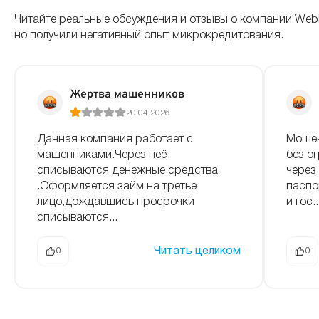
Читайте реальные обсуждения и отзывы о компании Web
но получили негативный опыт микрокредитования.
Жертва машенников
20.04.2026
Данная компания работает с
Мошен
машенниками.Через неё
без о
списываются денежные средства
через
.Оформляется займ на третье
паспо
лицо,дождавшись просрочки
и гос..
списываются...
Читать целиком
0
0