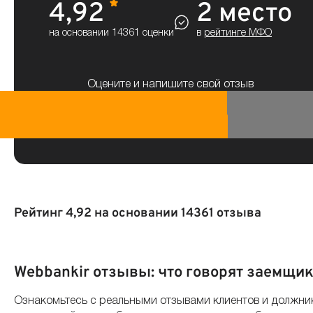
4,92
2 место
на основании 14361 оценки
в
рейтинге МФО
Оцените и напишите свой отзыв
Рейтинг 4,92 на основании 14361 отзыва
По дате
По полезности
По оценке
Webbankir отзывы: что говорят заемщи
Ознакомьтесь с реальными отзывами клиентов и должник