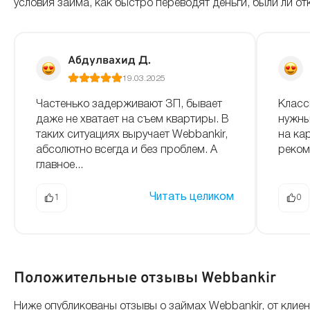
условия займа, как быстро переводят деньги, были ли 
Абдулвахид Д.
19.03.2025
Частенько задерживают ЗП, бывает
Класс
даже не хватает на съем квартиры. В
нужны
таких ситуациях выручает Webbankir,
на ка
абсолютно всегда и без проблем. А
реком
главное...
Читать целиком
1
0
Положительные отзывы Webbankir
Ниже опубликованы отзывы о займах Webbankir, от кли