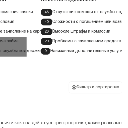
ормления заявки
Отсутствие помощи от службы подд
46
условия
Сложности с погашением или возвра
40
 зачисление на карту
Высокие штрафы и комиссии
26
ача займа
Проблемы с зачислением средств на 
20
ь службы поддержки
Навязанные дополнительные услуги
9
Фильтр и сортировка
ния и как она действует при просрочке, какие реальные