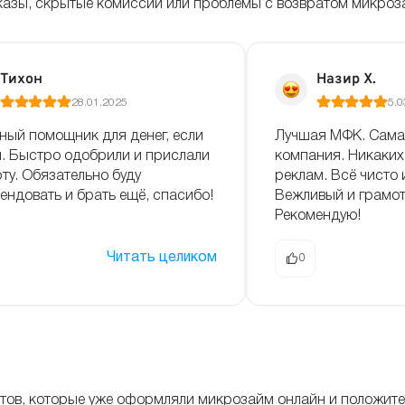
отказы, скрытые комиссии или проблемы с возвратом микроз
Тихон
Назир Х.
28.01.2025
5.0
ный помощник для денег, если
Лучшая МФК. Сама
. Быстро одобрили и прислали
компания. Никаких
рту. Обязательно буду
реклам. Всё чисто 
ендовать и брать ещё, спасибо!
Вежливый и грамот
Рекомендую!
Читать целиком
0
ентов, которые уже оформляли микрозайм онлайн и положит