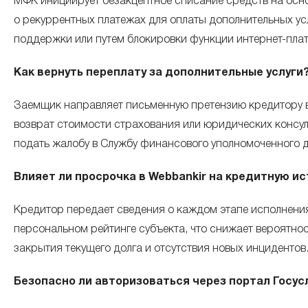
МФК инициирует безакцептное списание средств на осно
о рекуррентных платежах для оплаты дополнительных ус
поддержки или путем блокировки функции интернет-пла
Как вернуть переплату за дополнительные услуги
Заемщик направляет письменную претензию кредитору в
возврат стоимости страхования или юридических консул
подать жалобу в Службу финансового уполномоченного д
Влияет ли просрочка в Webbankir на кредитную и
Кредитор передает сведения о каждом этапе исполнения
персональном рейтинге субъекта, что снижает вероятн
закрытия текущего долга и отсутствия новых инцидентов
Безопасно ли авторизоваться через портал Госус