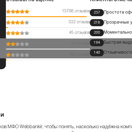
13798 отзывов
Простота оф
237
332 отзыва
Прозрачные 
218
Моментальное
200
45 отзывов
Быстрая выд
194
24 отзыва
Отзывчивост
140
162 отзыва
ки
ов МФО Webbankir, чтобы понять, насколько надёжна компа