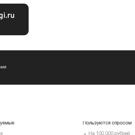
i.ru
ния
уемые
Пользуются спросом
е
На 100 000 рублей