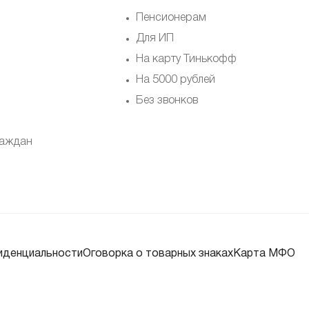
Пенсионерам
Для ИП
На карту Тинькофф
На 5000 рублей
Без звонков
раждан
иденциальности
Оговорка о товарных знаках
Карта МФО