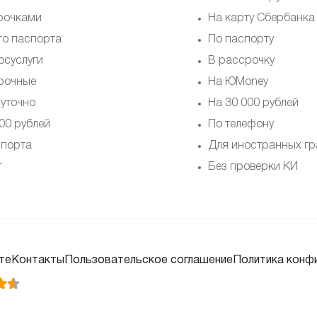
рочками
На карту Сбербанка
то паспорта
По паспорту
осуслуги
В рассрочку
рочные
На ЮMoney
суточно
На 30 000 рублей
00 рублей
По телефону
спорта
Для иностранных г
т
Без проверки КИ
те
Контакты
Пользовательское соглашение
Политика конф