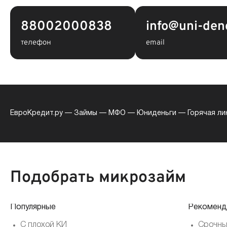
88002000838
info@uni-deng
телефон
email
ЕвроКредит.ру
—
Займы
—
МФО
—
Юниденьги
—
Горячая ли
Подобрать микрозайм
Популярные
Рекоменд
С плохой КИ
Срочны