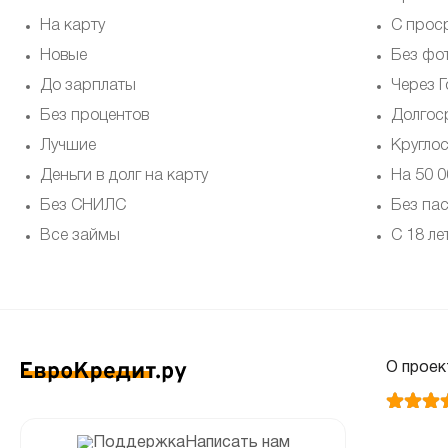
На карту
С прос
Новые
Без фо
До зарплаты
Через Г
Без процентов
Долгос
Лучшие
Кругло
Деньги в долг на карту
На 50 0
Без СНИЛС
Без па
Все займы
С 18 ле
О проек
Написать нам