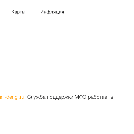
Карты
Инфляция
 продукты
 карты 120 дней без процентов
 на месяц
авитный список продуктов с динамикой цен
карты с 18 лет
онные вклады
карты с доставкой на дом
няемые вклады
 карты с моментальным решением
ni-dengi.ru
. Служба поддержки МФО работает в
 карты без посещения банка