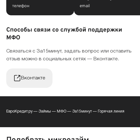
телефон
email
Способы связи со службой поддержки
МФО
Связаться с За15минут, задать вопрос или оставить
отзыв можно в социальных сетях — Вконтакте.
Вконтакте
ЕвроКредит.ру
—
Займы
—
МФО
—
За15минут
—
Горячая линия