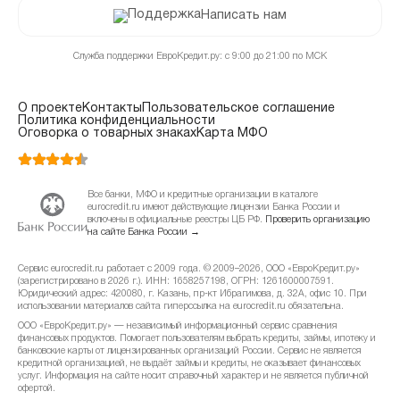
Написать нам
Служба поддержки ЕвроКредит.ру: с 9:00 до 21:00 по МСК
О проекте
Контакты
Пользовательское соглашение
Политика конфиденциальности
Оговорка о товарных знаках
Карта МФО
Все банки, МФО и кредитные организации в каталоге
eurocredit.ru имеют действующие лицензии Банка России и
включены в официальные реестры ЦБ РФ.
Проверить организацию
на сайте Банка России →
Сервис eurocredit.ru работает с 2009 года. © 2009–2026, ООО «ЕвроКредит.ру»
(зарегистрировано в 2026 г.). ИНН: 1658257198, ОГРН: 1261600007591.
Юридический адрес: 420080, г. Казань, пр-кт Ибрагимова, д. 32А, офис 10. При
использовании материалов сайта гиперссылка на eurocredit.ru обязательна.
ООО «ЕвроКредит.ру» — независимый информационный сервис сравнения
финансовых продуктов. Помогает пользователям выбрать кредиты, займы, ипотеку и
банковские карты от лицензированных организаций России. Сервис не является
кредитной организацией, не выдаёт займы и кредиты, не оказывает финансовых
услуг. Информация на сайте носит справочный характер и не является публичной
офертой.