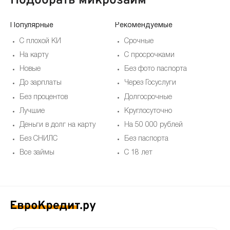
Подобрать микрозайм
Популярные
Рекомендуемые
По
С плохой КИ
Срочные
На карту
С просрочками
Новые
Без фото паспорта
До зарплаты
Через Госуслуги
Без процентов
Долгосрочные
Лучшие
Круглосуточно
Деньги в долг на карту
На 50 000 рублей
Без СНИЛС
Без паспорта
Все займы
С 18 лет