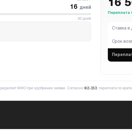
16 
16
дней
Переплата 
30
дней
Ставка в
Срок воз
Перепла
пределяет МФО при одобрении заявки. Согласно
ФЗ-353
, переплата по кра