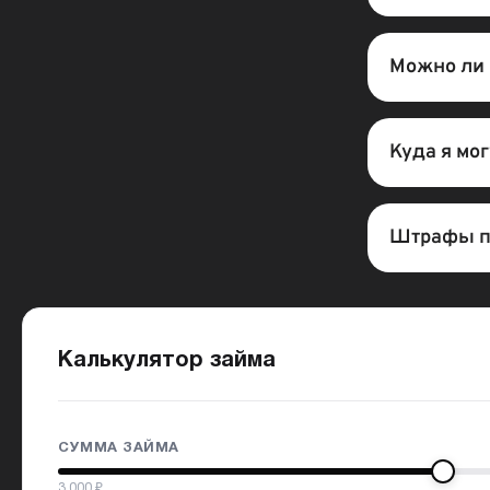
Можно ли 
Куда я мо
Штрафы п
Калькулятор займа
СУММА ЗАЙМА
3 000
₽