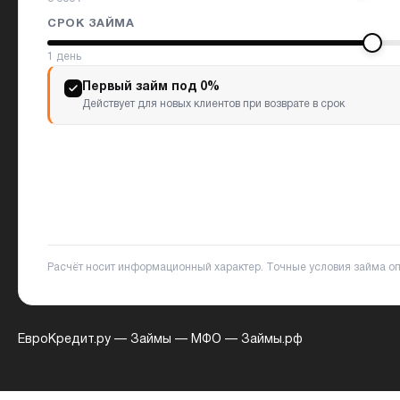
СРОК ЗАЙМА
1
день
Первый займ под 0%
Действует для новых клиентов при возврате в срок
Расчёт носит информационный характер. Точные условия займа о
ЕвроКредит.ру
—
Займы
—
МФО
—
Займы.рф