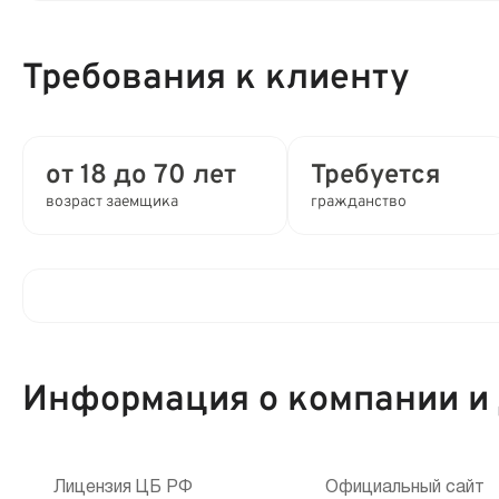
Процентная ставка в день:
Требования к клиенту
Полная стоимость кредита (ПСК) :
Время рассмотрения заявки:
от 18 до 70 лет
Требуется
возраст заемщика
гражданство
Выдача займа:
Привлечение созаемщиков:
Клиентам компании:
Способы получения:
Информация о компании и
Мобильный телефон:
Способы погашения:
Кредитная история:
Лицензия ЦБ РФ
Официальный сайт
Срок продления: