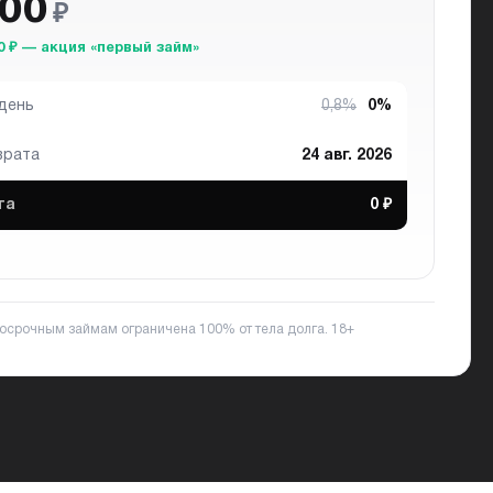
500
₽
0 ₽ — акция «первый займ»
 день
0,8%
0%
врата
24 авг. 2026
та
0 ₽
ткосрочным займам ограничена 100% от тела долга.
18+