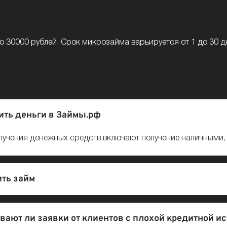
 30000 рублей. Срок микрозайма варьируется от 1 до 30 д
ить деньги в Займы.рф
учения денежных средств включают получение наличными, п
ить займ
вают ли заявки от клиентов с плохой кредитной и