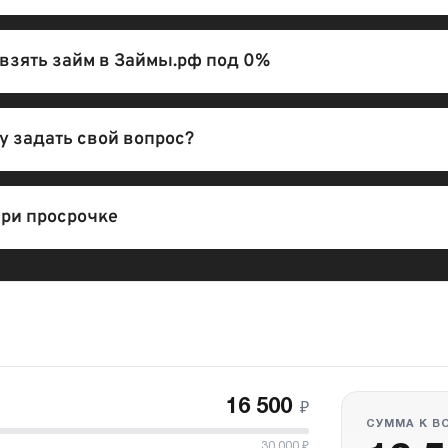
взять займ в Займы.рф под 0%
гу задать свой вопрос?
ри просрочке
16 500
₽
СУММА К В
30 000
₽