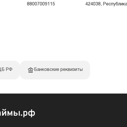
88007009115
424038, Республика 
 ЦБ РФ
Банковские реквизиты
аймы.рф