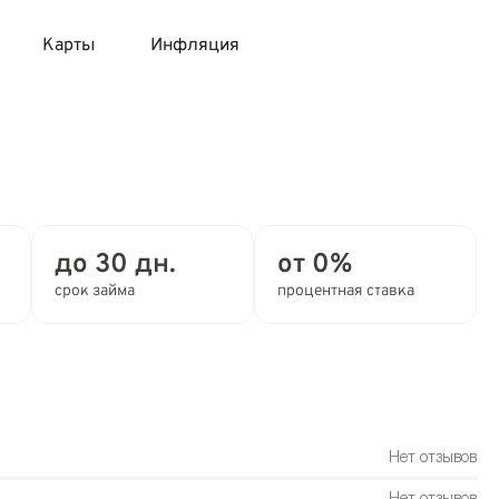
Карты
Инфляция
 продукты
 карты 120 дней без процентов
 на месяц
авитный список продуктов с динамикой цен
карты с 18 лет
онные вклады
до 30 дн.
от 0%
карты с доставкой на дом
няемые вклады
срок займа
процентная ставка
 карты с моментальным решением
 карты без посещения банка
Нет отзывов