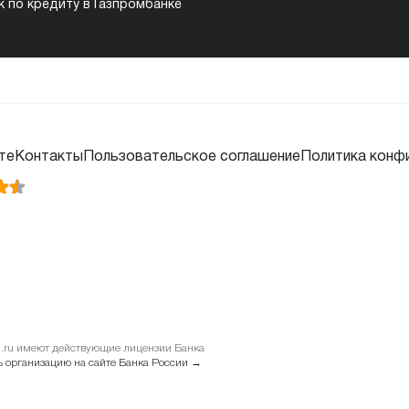
к по кредиту в Газпромбанке
те
Контакты
Пользовательское соглашение
Политика конф
it.ru имеют действующие лицензии Банка
 организацию на сайте Банка России →