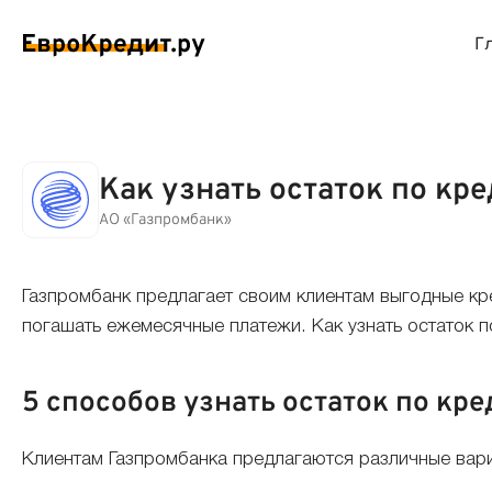
Г
ймы на карту
Займы без проверок
Виртуальные креди
Накоп
Как узнать остаток по кр
спресс займы
Займы без процентов
Лучшие кредитные
Вклад
АО «Газпромбанк»
ймы без отказа
Мгновенные займы
Кредитные карты с
Вклад
Газпромбанк предлагает своим клиентам выгодные к
погашать ежемесячные платежи. Как узнать остаток п
ймы с плохой КИ
Лучшие займы
Кредитные карты б
С еже
5 способов узнать остаток по кр
вые займы
Долгосрочные займы
Беспроцентные кр
Вклад
ймы до зарплаты
Круглосуточные займы
Кредитные карты с
Вклад
Клиентам Газпромбанка предлагаются различные вариан