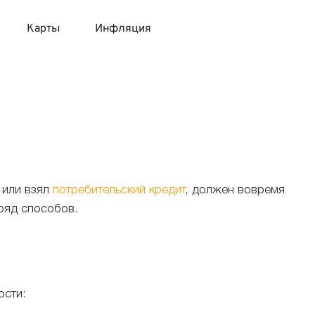
Карты
Инфляция
 продукты
 карты 120 дней без процентов
 на месяц
авитный список продуктов с динамикой цен
карты с 18 лет
онные вклады
карты с доставкой на дом
няемые вклады
или взял
потребительский кредит
, должен вовремя
 ряд способов.
 карты с моментальным решением
 карты без посещения банка
ости: