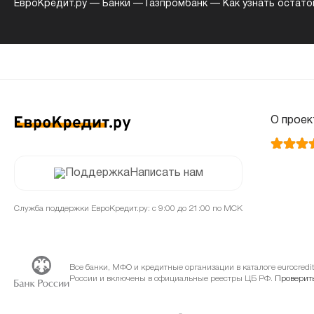
ЕвроКредит.ру
—
Банки
—
Газпромбанк
—
Как узнать остато
О проек
Написать нам
Служба поддержки ЕвроКредит.ру: с 9:00 до 21:00 по МСК
Все банки, МФО и кредитные организации в каталоге eurocred
России и включены в официальные реестры ЦБ РФ.
Проверить