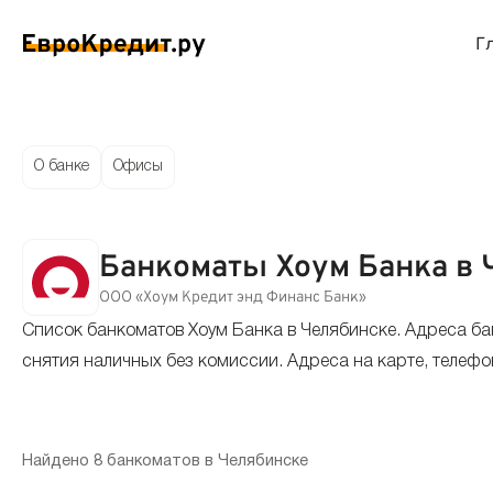
Г
ймы на карту
Займы без проверок
Виртуальные креди
Накоп
О банке
Офисы
спресс займы
Займы без процентов
Лучшие кредитные
Вклад
Банкоматы Хоум Банка в 
ймы без отказа
Мгновенные займы
Кредитные карты с
Вклад
ООО «Хоум Кредит энд Финанс Банк»
Список банкоматов Хоум Банка в Челябинске. Адреса ба
ймы с плохой КИ
Лучшие займы
Кредитные карты б
С еже
снятия наличных без комиссии. Адреса на карте, телефо
вые займы
Долгосрочные займы
Беспроцентные кр
Вклад
ймы до зарплаты
Круглосуточные займы
Кредитные карты с
Вклад
Найдено 8 банкоматов в Челябинске