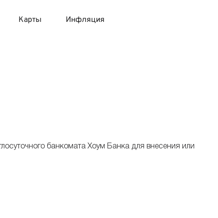
Карты
Инфляция
 продукты
 карты 120 дней без процентов
 на месяц
авитный список продуктов с динамикой цен
карты с 18 лет
онные вклады
карты с доставкой на дом
няемые вклады
глосуточного банкомата Хоум Банка для внесения или
 карты с моментальным решением
 карты без посещения банка