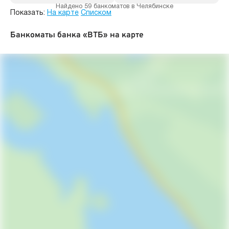
Найдено 59 банкоматов в Челябинске
Показать:
На карте
Списком
Банкоматы банка «ВТБ» на карте