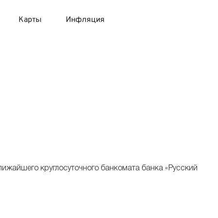
Карты
Инфляция
 продукты
 карты 120 дней без процентов
 на месяц
авитный список продуктов с динамикой цен
карты с 18 лет
онные вклады
карты с доставкой на дом
няемые вклады
 карты с моментальным решением
ближайшего круглосуточного банкомата банка «Русский
 карты без посещения банка