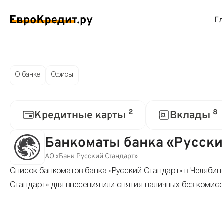
Г
ймы на карту
Займы без проверок
Виртуальные креди
Накоп
О банке
Офисы
спресс займы
Займы без процентов
Лучшие кредитные
Вклад
2
8
Кредитные карты
Вклады
ймы без отказа
Мгновенные займы
Кредитные карты с
Вклад
Банкоматы банка «Русски
ймы с плохой КИ
Лучшие займы
Кредитные карты б
С еже
АО «Банк Русский Стандарт»
Список банкоматов банка «Русский Стандарт» в Челябин
вые займы
Долгосрочные займы
Беспроцентные кр
Вклад
Стандарт» для внесения или снятия наличных без комисс
ймы до зарплаты
Круглосуточные займы
Кредитные карты с
Вклад