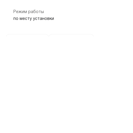
Режим работы
по месту установки
Показать на карте
Скопировать адрес
Банкомат
454010, Челябинская обл, г Челябинск, ул Енисейская, дом 45,
строение 2
8 800 700-10-20
ул Енисейская, д 
телефон банка
адрес