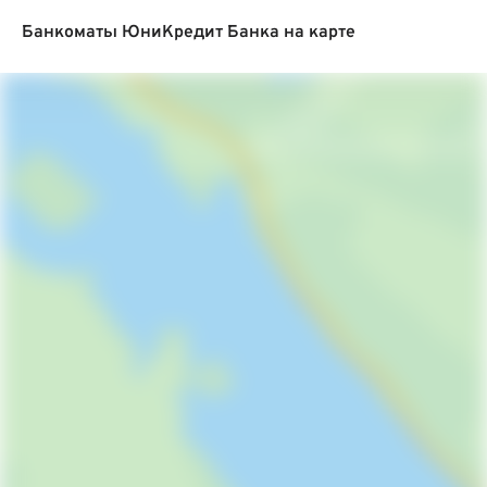
Банкоматы ЮниКредит Банка на карте