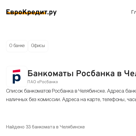
Г
ймы на карту
Займы без проверок
Виртуальные креди
Накоп
О банке
Офисы
спресс займы
Займы без процентов
Лучшие кредитные
Вклад
Банкоматы Росбанка в Ч
ймы без отказа
Мгновенные займы
Кредитные карты с
Вклад
ПАО «Росбанк»
Список банкоматов Росбанка в Челябинске. Адреса банк
ймы с плохой КИ
Лучшие займы
Кредитные карты б
С еже
наличных без комиссии. Адреса на карте, телефоны, час
вые займы
Долгосрочные займы
Беспроцентные кр
Вклад
ймы до зарплаты
Круглосуточные займы
Кредитные карты с
Вклад
Найдено 33 банкомата в Челябинске