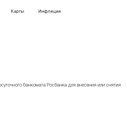
Карты
Инфляция
 продукты
 карты 120 дней без процентов
 на месяц
авитный список продуктов с динамикой цен
карты с 18 лет
онные вклады
карты с доставкой на дом
няемые вклады
осуточного банкомата Росбанка для внесения или снятия
 карты с моментальным решением
 карты без посещения банка