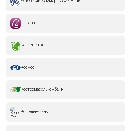
Кетовский Коммерческий Банк
Клюква
Континенталь
Космос
Костромаселькомбанк
Кошелев-Банк