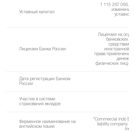
1 115 267 066,77 
изменения 
Уставный капитал
уставного 
1
Лицензия на осущ
банковских оп
средствами в
Лицензии Банка России
иностранной ва
права привлечения 
денежных
физических лиц) (28
Дата регистрации Банком
0
России
Участие в системе
страхования вкладов
"Commercial Indo Ban
Фирменное наименование на
liability company; "
английском языке
Indo