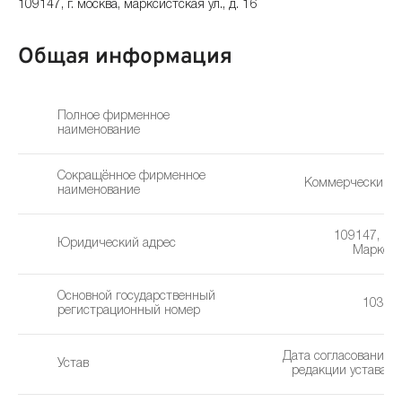
109147, г. москва, марксистская ул., д. 16
Общая информация
Полное фирменное
наименование
Сокращённое фирменное
Коммерческий И
наименование
109147, г. М
Юридический адрес
Марксис
Основной государственный
10377
регистрационный номер
Дата согласования 
Устав
редакции устава: 1