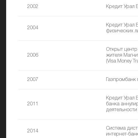
2002
Кредит Урал 
Кредит Урал 
2004
физических л
Открыт центр
2006
жителя Магни
(Visa Money Tra
2007
Газпромбанк 
Кредит Урал 
2011
банка аннули
деятельности
Система дист
2014
интернет-банк