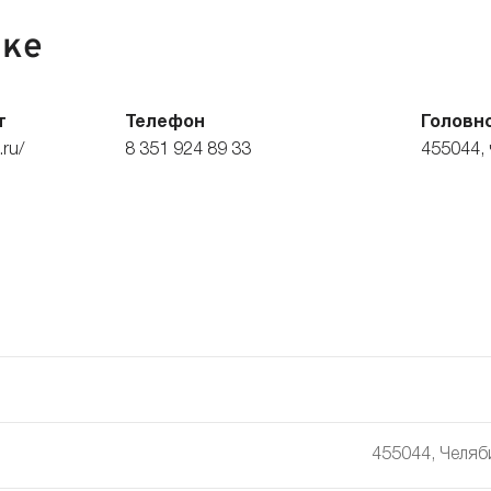
нке
т
Телефон
Головн
.ru/
8 351 924 89 33
455044, 
455044, Челяби