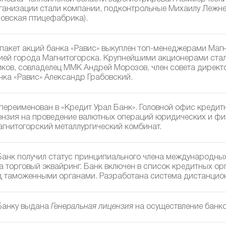
ганизации стали компании, подконтрольные Михаилу Лежне
овская птицефабрика).
пакет акций банка «Равис» выкуплен топ-менеджерами Магн
ей города Магнитогорска. Крупнейшими акционерами стал
ков, совладелец ММК Андрей Морозов, член совета директ
нка «Равис» Александр Грабовский.
 переименован в «Кредит Урал Банк». Головной офис кредит
ензия на проведение валютных операций юридических и фи
агнитогорский металлургический комбинат.
Банк получил статус принципиального члена международных 
 торговый эквайринг. Банк включен в список кредитных орг
д таможенными органами. Разработана система дистанцион
Банку выдана
Генеральная лицензия
на осуществление банко