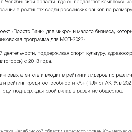
в Челябинской области, где он предлагает комплексные 
озиции в рейтингах среди российских банков по размеру
оект «
Просто|Банк
» для микро- и малого бизнеса, котор
анковская программа для МСП-2022».
й деятельности, поддерживая спорт, культуру, здравоох
итогорск) с 2013 года.
тинговых агентств и входит в рейтинги лидеров по разл
а и рейтинг кредитоспособности «A+ (RU)» от АКРА в 202
году, подтверждая свой вклад в развитие общества.
сновка Челябинской области зарегистрирован Коммерчески