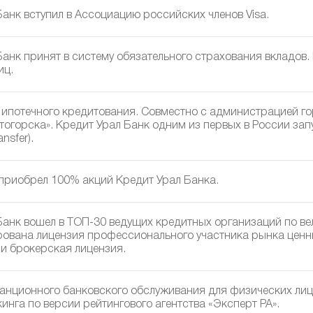
Банк вступил в Ассоциацию российских членов Visa.
Банк принят в систему обязательного страхования вкладов.
иц.
 ипотечного кредитования. Совместно с администрацией г
тогорска». Кредит Урал Банк одним из первых в России зап
nsfer).
приобрел 100% акций Кредит Урал Банка.
Банк вошел в ТОП-30 ведущих кредитных организаций по ве
рована лицензия профессионального участника рынка ценн
 и брокерская лицензия.
анционного банковского обслуживания для физических лиц «
инга по версии рейтингового агентства «Эксперт РА».