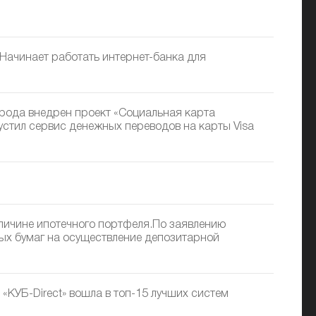
 Начинает работать интернет-банка для
орода внедрен проект «Социальная карта
устил сервис денежных переводов на карты Visa
личине ипотечного портфеля.По заявлению
ых бумаг на осуществление депозитарной
КУБ-Direct» вошла в топ-15 лучших систем