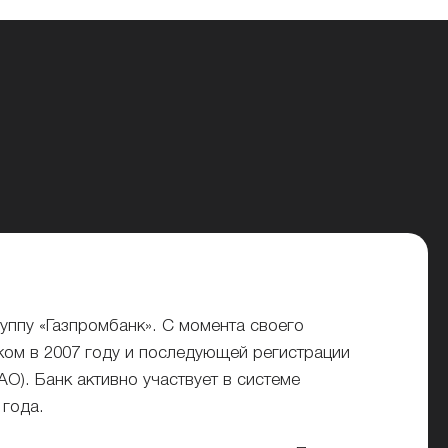
уппу «Газпромбанк». С момента своего
ком
в 2007 году и последующей регистрации
О). Банк активно участвует в системе
 года.