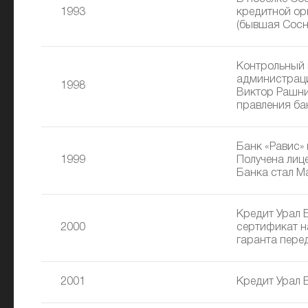
1993
кредитной ор
(бывшая Сосн
Контрольный 
администраци
1998
Виктор Рашни
правления ба
Банк «Равис»
1999
Получена лиц
Банка стал М
Кредит Урал 
2000
сертификат на
гаранта пере
2001
Кредит Урал 