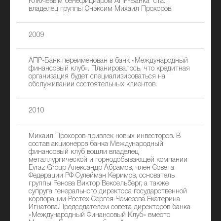
Ключевым бенефициаром АПР-Банка стал
владелец группы Онэксим Михаил Прохоров.
2009
АПР-Банк переименован в банк «Международный
финансовый клуб». Планировалось, что кредитная
организация будет специализироваться на
обслуживании состоятельных клиентов.
2010
Михаил Прохоров привлек новых инвесторов. В
состав акционеров банка Международный
финансовый клуб вошли владелец
металлургической и горнодобывающей компании
Evraz Group Александр Абрамов, член Совета
Федерации РФ Сулейман Керимов, основатель
группы Ренова Виктор Вексельберг, а также
супруга генерального директора государственной
корпорации Ростех Сергея Чемезова Екатерина
Игнатова.Председателем совета директоров банка
«Международный Финансовый Клуб» вместо