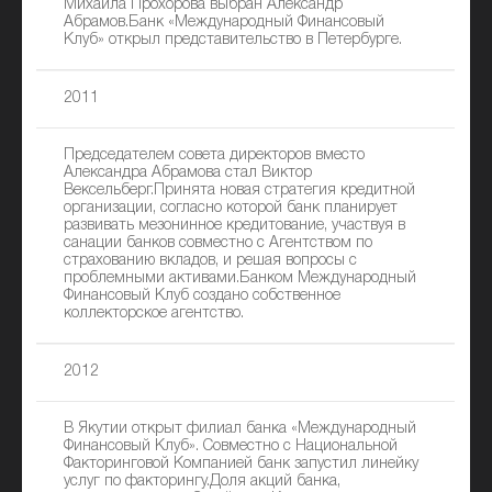
Михаила Прохорова выбран Александр
Абрамов.Банк «Международный Финансовый
Клуб» открыл представительство в Петербурге.
2011
Председателем совета директоров вместо
Александра Абрамова стал Виктор
Вексельберг.Принята новая стратегия кредитной
организации, согласно которой банк планирует
развивать мезонинное кредитование, участвуя в
санации банков совместно с Агентством по
страхованию вкладов, и решая вопросы с
проблемными активами.Банком Международный
Финансовый Клуб создано собственное
коллекторское агентство.
2012
В Якутии открыт филиал банка «Международный
Финансовый Клуб». Совместно с Национальной
Факторинговой Компанией банк запустил линейку
услуг по факторингу.Доля акций банка,