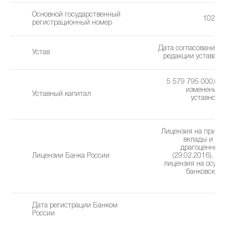
Основной государственный
10277
регистрационный номер
Дата согласования 
Устав
редакции устава: 1
5 579 795 000,00 
изменения 
Уставный капитал
уставного 
3
Лицензия на привл
вклады и р
драгоценных
Лицензии Банка России
(29.02.2016). Г
лицензия на осущ
банковских
(2
Дата регистрации Банком
2
России