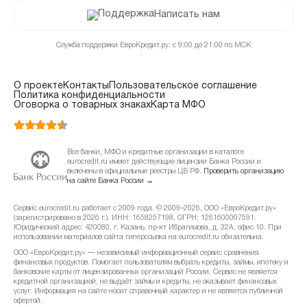
Написать нам
Служба поддержки ЕвроКредит.ру: с 9:00 до 21:00 по МСК
О проекте
Контакты
Пользовательское соглашение
Политика конфиденциальности
Оговорка о товарных знаках
Карта МФО
Все банки, МФО и кредитные организации в каталоге
eurocredit.ru имеют действующие лицензии Банка России и
включены в официальные реестры ЦБ РФ.
Проверить организацию
на сайте Банка России →
Сервис eurocredit.ru работает с 2009 года. © 2009–2026, ООО «ЕвроКредит.ру»
(зарегистрировано в 2026 г.). ИНН: 1658257198, ОГРН: 1261600007591.
Юридический адрес: 420080, г. Казань, пр-кт Ибрагимова, д. 32А, офис 10. При
использовании материалов сайта гиперссылка на eurocredit.ru обязательна.
ООО «ЕвроКредит.ру» — независимый информационный сервис сравнения
финансовых продуктов. Помогает пользователям выбрать кредиты, займы, ипотеку и
банковские карты от лицензированных организаций России. Сервис не является
кредитной организацией, не выдаёт займы и кредиты, не оказывает финансовых
услуг. Информация на сайте носит справочный характер и не является публичной
офертой.