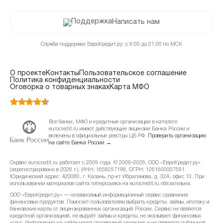
Написать нам
Служба поддержки ЕвроКредит.ру: с 9:00 до 21:00 по МСК
О проекте
Контакты
Пользовательское соглашение
Политика конфиденциальности
Оговорка о товарных знаках
Карта МФО
Все банки, МФО и кредитные организации в каталоге
eurocredit.ru имеют действующие лицензии Банка России и
включены в официальные реестры ЦБ РФ.
Проверить организацию
на сайте Банка России →
Сервис eurocredit.ru работает с 2009 года. © 2009–2026, ООО «ЕвроКредит.ру»
(зарегистрировано в 2026 г.). ИНН: 1658257198, ОГРН: 1261600007591.
Юридический адрес: 420080, г. Казань, пр-кт Ибрагимова, д. 32А, офис 10. При
использовании материалов сайта гиперссылка на eurocredit.ru обязательна.
ООО «ЕвроКредит.ру» — независимый информационный сервис сравнения
финансовых продуктов. Помогает пользователям выбрать кредиты, займы, ипотеку и
банковские карты от лицензированных организаций России. Сервис не является
кредитной организацией, не выдаёт займы и кредиты, не оказывает финансовых