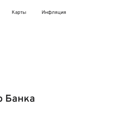
Карты
Инфляция
 продукты
 карты 120 дней без процентов
 на месяц
авитный список продуктов с динамикой цен
карты с 18 лет
онные вклады
карты с доставкой на дом
няемые вклады
 карты с моментальным решением
о Банка
 карты без посещения банка