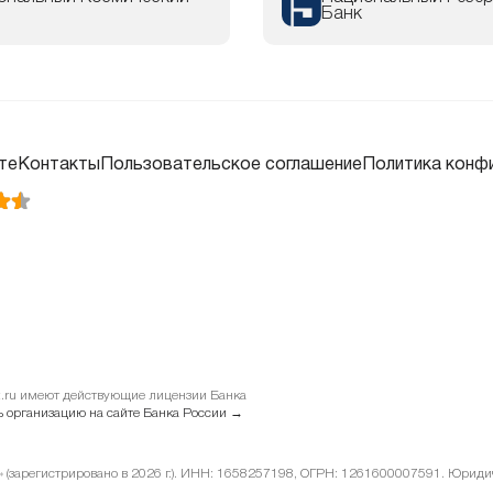
Банк
те
Контакты
Пользовательское соглашение
Политика конф
it.ru имеют действующие лицензии Банка
 организацию на сайте Банка России →
у» (зарегистрировано в 2026 г.). ИНН: 1658257198, ОГРН: 1261600007591. Юридиче