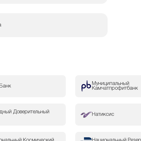
а
Муниципальный
Банк
Камчатпрофитбанк
дный Доверительный
Натиксис
ональный Космический
Национальный Резе