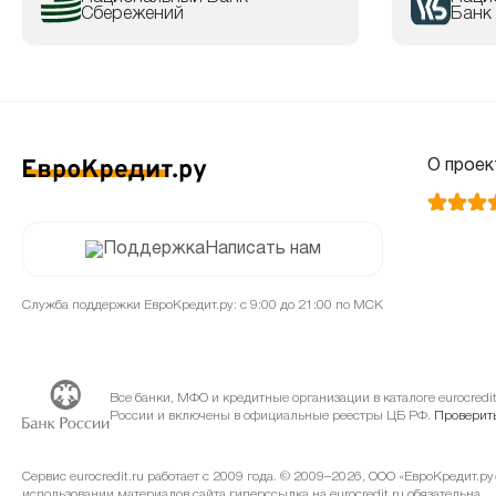
Сбережений
Банк
О проек
Написать нам
Служба поддержки ЕвроКредит.ру: с 9:00 до 21:00 по МСК
Все банки, МФО и кредитные организации в каталоге eurocred
России и включены в официальные реестры ЦБ РФ.
Проверить
Сервис eurocredit.ru работает с 2009 года. © 2009–2026, ООО «ЕвроКредит.р
использовании материалов сайта гиперссылка на eurocredit.ru обязательна.