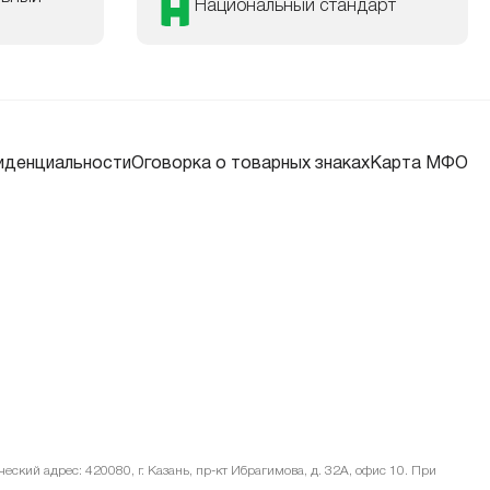
Национальный стандарт
иденциальности
Оговорка о товарных знаках
Карта МФО
ский адрес: 420080, г. Казань, пр-кт Ибрагимова, д. 32А, офис 10. При