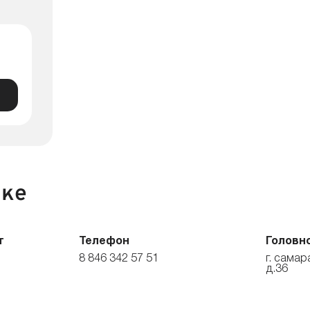
нке
т
Телефон
Головн
8 846 342 57 51
г. самар
д.36