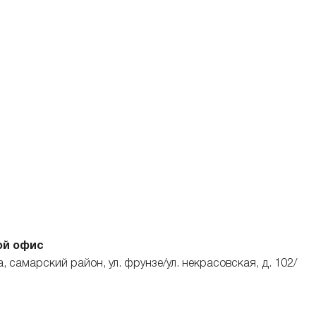
ой офис
а, самарский район, ул. фрунзе/ул. некрасовская, д. 102/