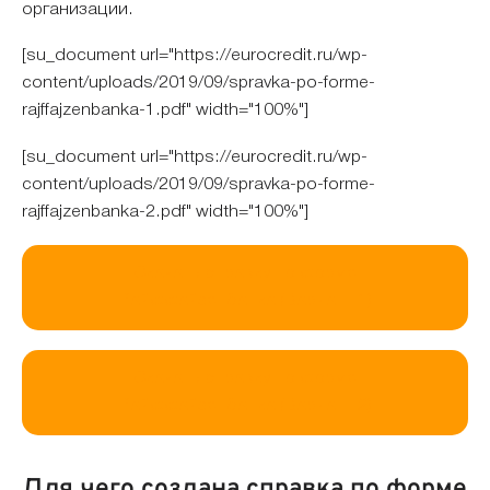
организации.
[su_document url="https://eurocredit.ru/wp-
content/uploads/2019/09/spravka-po-forme-
rajffajzenbanka-1.pdf" width="100%"]
[su_document url="https://eurocredit.ru/wp-
content/uploads/2019/09/spravka-po-forme-
rajffajzenbanka-2.pdf" width="100%"]
Скачать справку по форме
Райффайзенбанка (Вариант 1)
Скачать справку по форме
Райффайзенбанка (Вариант 2)
Для чего создана справка по форме