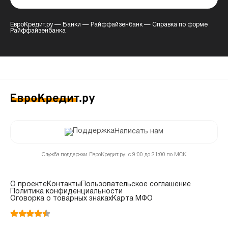
ЕвроКредит.ру
—
Банки
—
Райффайзенбанк
—
Справка по форме
Райффайзенбанка
Написать нам
Служба поддержки ЕвроКредит.ру: с 9:00 до 21:00 по МСК
О проекте
Контакты
Пользовательское соглашение
Политика конфиденциальности
Оговорка о товарных знаках
Карта МФО