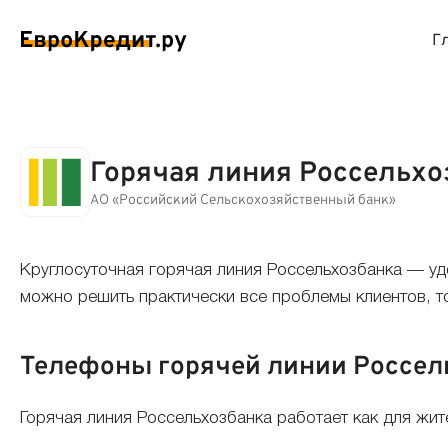
Г
ймы на карту
Займы без проверок
Виртуальные креди
Накоп
Горячая линия Россельхо
спресс займы
Займы без процентов
Лучшие кредитные
Вклад
АО «Российский Сельскохозяйственный банк»
ймы без отказа
Мгновенные займы
Кредитные карты с
Вклад
Круглосуточная горячая линия Россельхозбанка — уд
можно решить практически все проблемы клиентов, тол
ймы с плохой КИ
Лучшие займы
Кредитные карты б
С еже
Телефоны горячей линии Россел
вые займы
Долгосрочные займы
Беспроцентные кр
Вклад
ймы до зарплаты
Круглосуточные займы
Кредитные карты с
Вклад
Горячая линия Россельхозбанка работает как для жит