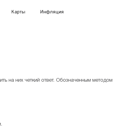
Карты
Инфляция
 продукты
 карты 120 дней без процентов
 на месяц
авитный список продуктов с динамикой цен
карты с 18 лет
онные вклады
карты с доставкой на дом
няемые вклады
ть на них четкий ответ. Обозначенным методом
 карты с моментальным решением
 карты без посещения банка
.