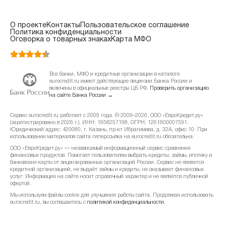
О проекте
Контакты
Пользовательское соглашение
Политика конфиденциальности
Оговорка о товарных знаках
Карта МФО
Все банки, МФО и кредитные организации в каталоге
eurocredit.ru имеют действующие лицензии Банка России и
включены в официальные реестры ЦБ РФ.
Проверить организацию
на сайте Банка России →
Сервис eurocredit.ru работает с 2009 года. © 2009–2026, ООО «ЕвроКредит.ру»
(зарегистрировано в 2026 г.). ИНН: 1658257198, ОГРН: 1261600007591.
Юридический адрес: 420080, г. Казань, пр-кт Ибрагимова, д. 32А, офис 10. При
использовании материалов сайта гиперссылка на eurocredit.ru обязательна.
ООО «ЕвроКредит.ру» — независимый информационный сервис сравнения
финансовых продуктов. Помогает пользователям выбрать кредиты, займы, ипотеку и
банковские карты от лицензированных организаций России. Сервис не является
кредитной организацией, не выдаёт займы и кредиты, не оказывает финансовых
услуг. Информация на сайте носит справочный характер и не является публичной
офертой.
Мы используем файлы cookie для улучшения работы сайта. Продолжая использовать
eurocredit.ru, вы соглашаетесь с
политикой конфиденциальности
.