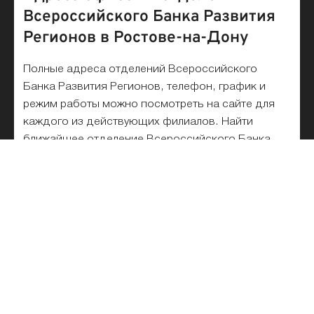
Всероссийского Банка Развития
Регионов в Ростове-на-Дону
Полные адреса отделений Всероссийского
Банка Развития Регионов, телефон, график и
режим работы можно посмотреть на сайте для
каждого из действующих филиалов. Найти
ближайшее отделение Всероссийского Банка
Развития Регионов рядом с вами можно на карте
или в списке. На сегодняшний день, в Ростове-
на-Дону работает 1 офисов и филиалов.
Список отделений
Всероссийского Банка Развития
Регионов на карте и рядом с
метро