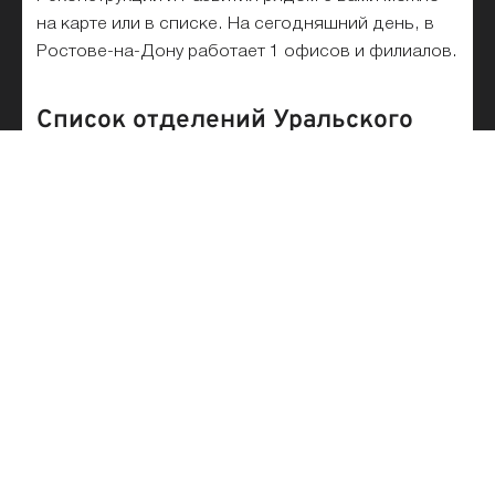
на карте или в списке. На сегодняшний день, в
Ростове-на-Дону работает 1 офисов и филиалов.
Список отделений Уральского
Банка Реконструкции и Развития
на карте и рядом с метро
Все отделения Уральского Банка Реконструкции
и Развития списком в Ростове-на-Дону для
физических и юридических лиц представлены на
этой странице. Выбирайте ближайшее и лучшее
подразделение банка на карте. Удобный поиск
по адресу, станции метро и названию филиала
банка на карте города поможет быстро найти
офис или отделение Уральского Банка
Реконструкции и Развития в Ростове-на-Дону.