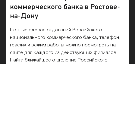
коммерческого банка в Ростове-
на-Дону
Полные адреса отделений Российского
национального коммерческого банка, телефон,
график и режим работы можно посмотреть на
сайте для каждого из действующих филиалов.
Найти ближайшее отделение Российского
национального коммерческого банка рядом с
вами можно на карте или в списке. На
сегодняшний день, в Ростове-на-Дону работает
1 офисов и филиалов.
Список отделений Российского
национального коммерческого
банка на карте и рядом с метро