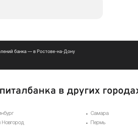
лений банка
—
в Ростове-на-Дону
питалбанка в других города
инбург
Самара
 Новгород
Пермь