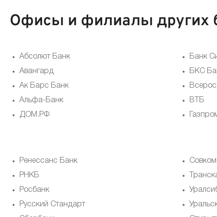
Офисы и филиалы других 
Абсолют Банк
Банк С
Авангард
БКС Ба
Ак Барс Банк
Всерос
Альфа-Банк
ВТБ
ДОМ.РФ
Газпро
Ренессанс Банк
Совком
РНКБ
Транск
Росбанк
Уралси
Русский Стандарт
Уральс