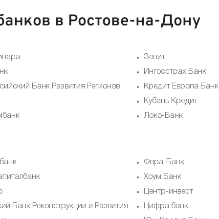
банков в Ростове-на-Дону
инара
Зенит
нк
Ингосстрах Банк
сийский Банк Развития Регионов
Кредит Европа Банк
Кубань Кредит
мбанк
Локо-Банк
банк
Фора-Банк
апиталбанк
Хоум Банк
б
Центр-инвест
кий Банк Реконструкции и Развития
Цифра банк