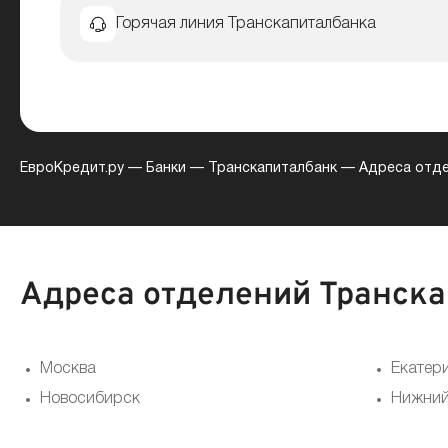
Горячая линия Транскапиталбанка
ЕвроКредит.ру
—
Банки
—
Транскапиталбанк
—
Адреса отде
Адреса отделений Транска
Москва
Екатер
Новосибирск
Нижний