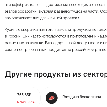
птицефабриках. После достижения необходимого веса пт
апрель 2025
этапов обработки, включая разделку тушки на части. Ок
замораживают для дальнейшей продажи.
март 2025
Куриные окорочка являются важным продуктом не только
в России. Они часто используются в приготовлении наци
февраль 2025
различные запеканки. Благодаря своей доступности и п
самых востребованных продуктов на российском рынке
январь 2025
декабрь 2024
Другие продукты из сектор
ноябрь 2024
765.65₽
950.39₽
Говядина бескостная
октябрь 2024
5.35₽ (+0.7%)
9.71₽ (+1