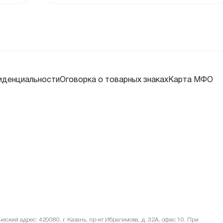
2%
17%
09%
иденциальности
Оговорка о товарных знаках
Карта МФО
45%
72%
02%
15%
ский адрес: 420080, г. Казань, пр-кт Ибрагимова, д. 32А, офис 10. При