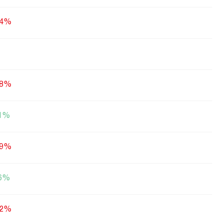
64%
98%
21%
19%
76%
52%