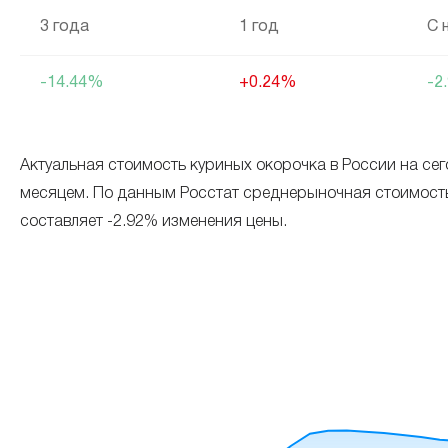
3 года
1 год
С 
-14.44%
+0.24%
-2
Актуальная стоимость куриных окорочка в России на сег
месяцем. По данным Росстат среднерыночная стоимость кг
составляет -2.92% изменения цены.