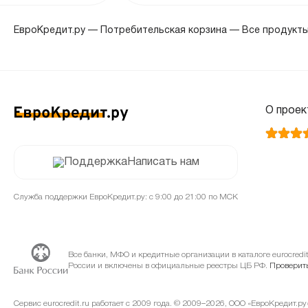
сентябрь 2024
ЕвроКредит.ру
—
Потребительская корзина
—
Все продукт
август 2024
июль 2024
О проек
июнь 2024
Написать нам
май 2024
Служба поддержки ЕвроКредит.ру: с 9:00 до 21:00 по МСК
апрель 2024
Все банки, МФО и кредитные организации в каталоге eurocred
России и включены в официальные реестры ЦБ РФ.
Проверить
март 2024
Сервис eurocredit.ru работает с 2009 года. © 2009–2026, ООО «ЕвроКредит.р