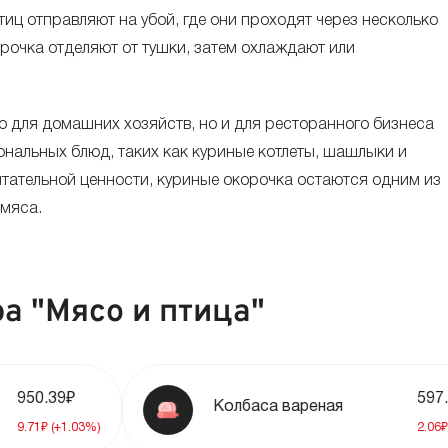
иц отправляют на убой, где они проходят через несколько
-0.
272.69 ₽
орочка отделяют от тушки, затем охлаждают или
+0.
273.64 ₽
 для домашних хозяйств, но и для ресторанного бизнеса
ональных блюд, таких как куриные котлеты, шашлыки и
+1.
271.71 ₽
итательной ценности, куриные окорочка остаются одним из
 мяса.
+0.
268.56 ₽
+1.
267.8 ₽
а "Мясо и птица"
-0.
263.95 ₽
597.79₽
Колбаса вареная
-0.
264.11 ₽
.03%)
2.06₽ (+0.35%)