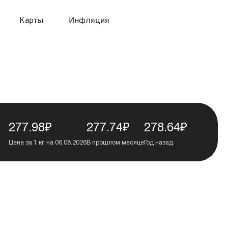
Карты
Инфляция
 продукты
 карты 120 дней без процентов
 на месяц
авитный список продуктов с динамикой цен
карты с 18 лет
онные вклады
карты с доставкой на дом
няемые вклады
277.98₽
277.74₽
278.64₽
Цена за 1 кг. на 06.08.2026
В прошлом месяце
Год назад
 карты с моментальным решением
 карты без посещения банка