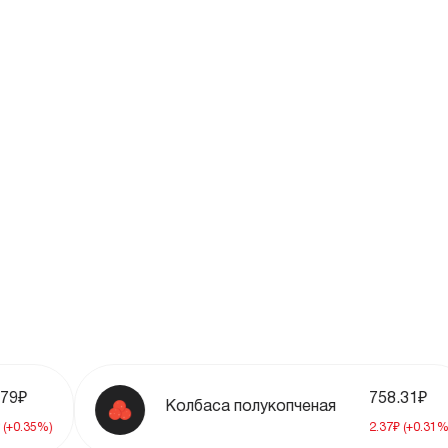
35%
71%
17%
28%
46%
06%
758.31₽
Колбаса полукопченая
31%
2.37₽ (+0.31%)