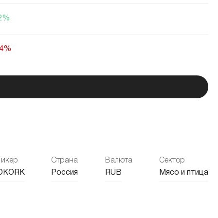
42%
74%
15%
01%
56%
Тикер
Страна
Валюта
Сектор
24%
OKORK
Россия
RUB
Мясо и птица
36%