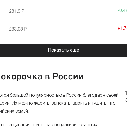
-0.
281.9 ₽
+1.
283.08 ₽
-0.
278.23 ₽
Показать еще
+0.
278.64 ₽
 окорочка в России
+0.
278.61 ₽
уются большой популярностью в России благодаря своей
+0.
277.07 ₽
рии. Их можно жарить, запекать, варить и тушить, что
ийских семей.
+1.
276.4 ₽
с выращивания птицы на специализированных