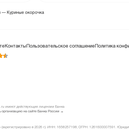
-0.
264.92 ₽
ы
—
Куриные окорочка
-0.
265.46 ₽
+0.
265.91 ₽
те
Контакты
Пользовательское соглашение
Политика конф
+0.
265.67 ₽
+0.
264.47 ₽
+0.
262.59 ₽
it.ru имеют действующие лицензии Банка
 организацию на сайте Банка России →
-0.
262.55 ₽
у» (зарегистрировано в 2026 г.). ИНН: 1658257198, ОГРН: 1261600007591. Юридиче