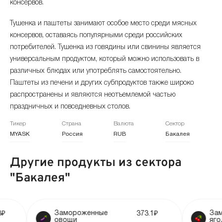
646.22 ₽
консервов.
декабрь 2024
+1.28%
Тушенка и паштеты занимают особое место среди мясных
642.61 ₽
консервов, оставаясь популярными среди российских
ноябрь 2024
+0.92%
634.49 ₽
потребителей. Тушенка из говядины или свинины является
универсальным продуктом, который можно использовать в
октябрь 2024
+0.82%
628.69 ₽
различных блюдах или употреблять самостоятельно.
Паштеты из печени и других субпродуктов также широко
сентябрь 2024
+0.07%
623.56 ₽
распространены и являются неотъемлемой частью
праздничных и повседневных столов.
август 2024
+0.6%
623.15 ₽
Тикер
Страна
Валюта
Сектор
MYASK
Россия
RUB
Бакалея
июль 2024
+0.28%
619.46 ₽
Другие продукты из сектора
июнь 2024
+0.39%
617.75 ₽
"Бакалея"
май 2024
-0.13%
615.35 ₽
апрель 2024
+0.67%
616.17 ₽
оженные
Замороженные
373.1₽
65
ягоды