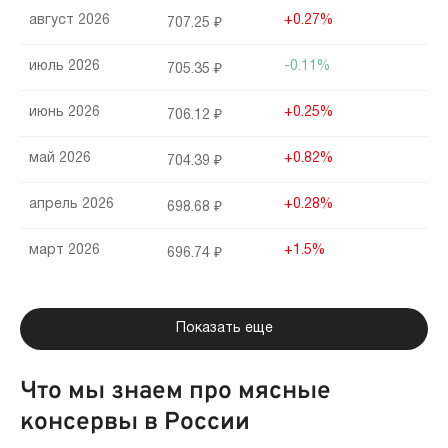
август 2026
+0.27%
707.25 ₽
июль 2026
-0.11%
705.35 ₽
июнь 2026
+0.25%
706.12 ₽
май 2026
+0.82%
704.39 ₽
апрель 2026
+0.28%
698.68 ₽
март 2026
+1.5%
696.74 ₽
февраль 2026
+0.63%
686.47 ₽
Показать еще
январь 2026
-5.24%
682.14 ₽
Что мы знаем про мясные
декабрь 2025
+0.26%
719.85 ₽
консервы в России
ноябрь 2025
+0.06%
717.99 ₽