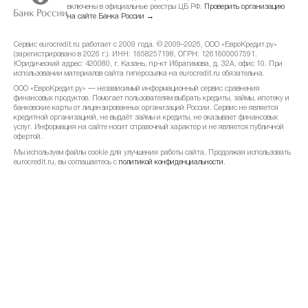
включены в официальные реестры ЦБ РФ.
Проверить организацию
май 2023
-0.04%
583.23 ₽
на сайте Банка России →
Сервис eurocredit.ru работает с 2009 года. © 2009–2026, ООО «ЕвроКредит.ру»
апрель 2023
-0.1%
583.49 ₽
(зарегистрировано в 2026 г.). ИНН: 1658257198, ОГРН: 1261600007591.
Юридический адрес: 420080, г. Казань, пр-кт Ибрагимова, д. 32А, офис 10. При
использовании материалов сайта гиперссылка на eurocredit.ru обязательна.
март 2023
+0.06%
584.1 ₽
ООО «ЕвроКредит.ру» — независимый информационный сервис сравнения
финансовых продуктов. Помогает пользователям выбрать кредиты, займы, ипотеку и
банковские карты от лицензированных организаций России. Сервис не является
февраль 2023
+0.5%
583.77 ₽
кредитной организацией, не выдаёт займы и кредиты, не оказывает финансовых
услуг. Информация на сайте носит справочный характер и не является публичной
офертой.
январь 2023
+0.13%
580.84 ₽
Мы используем файлы cookie для улучшения работы сайта. Продолжая использовать
eurocredit.ru, вы соглашаетесь с
политикой конфиденциальности
.
декабрь 2022
+0.52%
580.06 ₽
ноябрь 2022
+0.48%
577.04 ₽
октябрь 2022
+0.84%
574.27 ₽
сентябрь 2022
+0.23%
569.48 ₽
август 2022
+0.7%
568.2 ₽