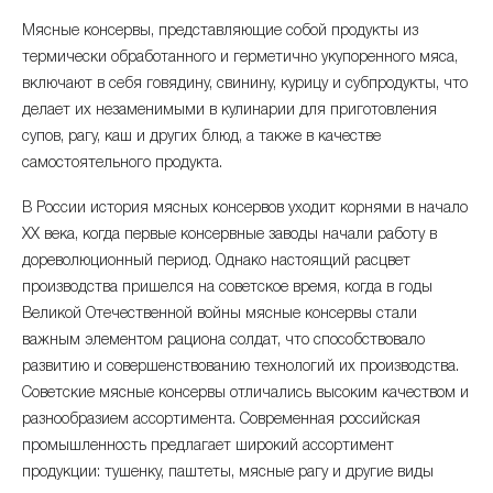
Мясные консервы, представляющие собой продукты из
октябрь 2025
-0.06%
717.53 ₽
термически обработанного и герметично укупоренного мяса,
включают в себя говядину, свинину, курицу и субпродукты, что
сентябрь 2025
+0.73%
717.94 ₽
делает их незаменимыми в кулинарии для приготовления
супов, рагу, каш и других блюд, а также в качестве
август 2025
+0.46%
712.77 ₽
самостоятельного продукта.
июль 2025
+0.9%
709.5 ₽
В России история мясных консервов уходит корнями в начало
XX века, когда первые консервные заводы начали работу в
июнь 2025
+1.34%
703.18 ₽
дореволюционный период. Однако настоящий расцвет
производства пришелся на советское время, когда в годы
май 2025
+0.46%
693.86 ₽
Великой Отечественной войны мясные консервы стали
апрель 2025
+0.88%
важным элементом рациона солдат, что способствовало
690.71 ₽
развитию и совершенствованию технологий их производства.
март 2025
-0.42%
Советские мясные консервы отличались высоким качеством и
684.69 ₽
разнообразием ассортимента. Современная российская
февраль 2025
+6.4%
687.56 ₽
промышленность предлагает широкий ассортимент
продукции: тушенку, паштеты, мясные рагу и другие виды
январь 2025
+0.56%