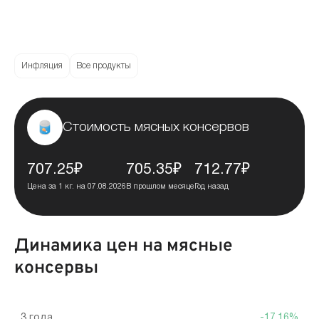
Инфляция
Все продукты
Стоимость мясных консервов
707.25₽
705.35₽
712.77₽
Цена за 1 кг. на 07.08.2026
В прошлом месяце
Год назад
Динамика цен на мясные
консервы
3 года
-17.16%