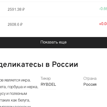
-0.
2591.38 ₽
+0.
2608.6 ₽
-0.
2607.42 ₽
Показать еще
-0.
2613.88 ₽
деликатесы в России
+0.
2614.72 ₽
Тикер
Страна
в является икра.
+0.
RYBDEL
Россия
2601.16 ₽
ета, горбуша и нерка,
усу и полезным
+0.
2591.1 ₽
аких как белуга,