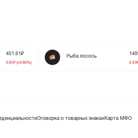
73%
55%
02%
61₽
1493.61₽
Рыба лосось
(+0.85%)
4.37₽ (+0.29%)
36%
3%
38%
иденциальности
Оговорка о товарных знаках
Карта МФО
38%