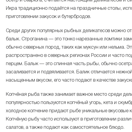
осётр и севрюга, считается настоящим деликатесом и 
Икра традиционно подаётся на праздничные столы, испо
апрель 2025
приготовлении закусок и бутербродов.
март 2025
Среди других популярных рыбных деликатесов можно от
балык. Строганина — это тонко нарезанные ломтики за
февраль 2025
обычно северных пород, таких как муксун или нельма. Э
распространено в северных регионах России и часто по
перцем. Балык — это спинная часть рыбы, обычно осетр
январь 2025
засаливается и подвяливается. Балик отличается нежной
насыщенным вкусом, его часто подают в качестве закуск
декабрь 2024
Копчёная рыба также занимает важное место среди дел
ноябрь 2024
популярностью пользуются копчёный угорь, кета и скумбр
холодное копчение придают рыбе уникальные вкусовые к
Копчёную рыбу часто используют в приготовлении разли
октябрь 2024
салатов, а также подают как самостоятельное блюдо.