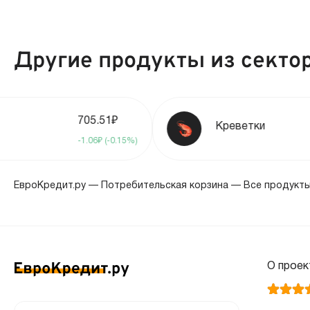
сентябрь 2024
Другие продукты из секто
август 2024
июль 2024
705.51₽
Креветки
-1.06₽ (-0.15%)
июнь 2024
ЕвроКредит.ру
—
Потребительская корзина
—
Все продукт
май 2024
апрель 2024
О проек
март 2024