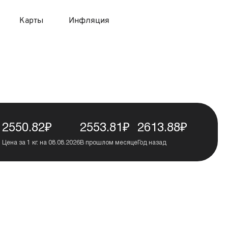
Карты
Инфляция
 продукты
 карты 120 дней без процентов
 на месяц
авитный список продуктов с динамикой цен
карты с 18 лет
онные вклады
карты с доставкой на дом
няемые вклады
2550.82₽
2553.81₽
2613.88₽
Цена за 1 кг. на 08.08.2026
В прошлом месяце
Год назад
 карты с моментальным решением
 карты без посещения банка