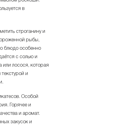
символом роскоши.
льзуется в
+1.
2580.17 ₽
+1.
2549.33 ₽
метить строганину и
мороженной рыбы,
+1.
2507.35 ₽
то блюдо особенно
даётся с солью и
а или лосося, которая
+0.
2463.47 ₽
 текстурой и
и.
+2.
2443.62 ₽
икатесов. Особой
+2.
ия. Горячее и
2388.57 ₽
ачества и аромат.
чных закусок и
+2.
2319.29 ₽