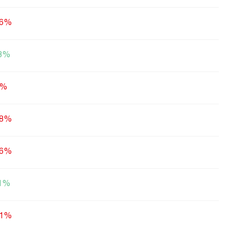
26%
53%
5%
28%
56%
11%
21%