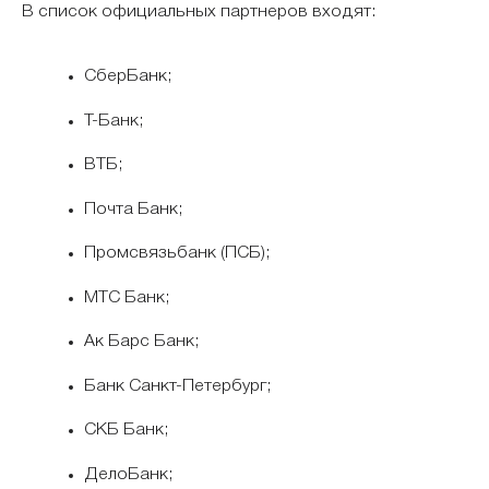
В список официальных партнеров входят:
СберБанк;
Т-Банк;
ВТБ;
Почта Банк;
Промсвязьбанк (ПСБ);
МТС Банк;
Ак Барс Банк;
Банк Санкт-Петербург;
СКБ Банк;
ДелоБанк;