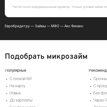
Расчёт носит информационный характер. Точные условия займа о
ЕвроКредит.ру
—
Займы
—
МФО
—
Акс Финанс
Подобрать микрозайм
Популярные
Рекоменд
С плохой КИ
Срочны
На карту
С прос
Новые
Без фо
До зарплаты
Через Г