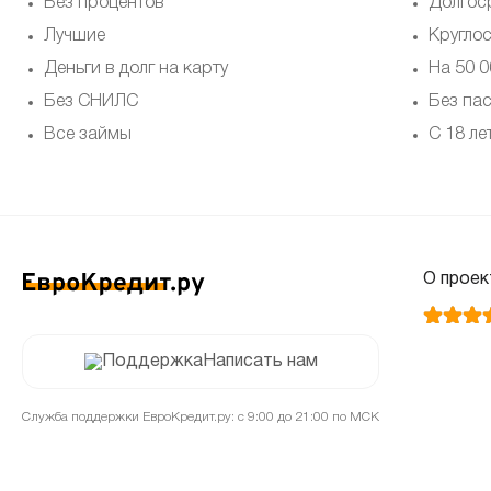
Без процентов
Долгос
Лучшие
Кругло
Деньги в долг на карту
На 50 0
Без СНИЛС
Без па
Все займы
С 18 ле
О проек
Написать нам
Служба поддержки ЕвроКредит.ру: с 9:00 до 21:00 по МСК