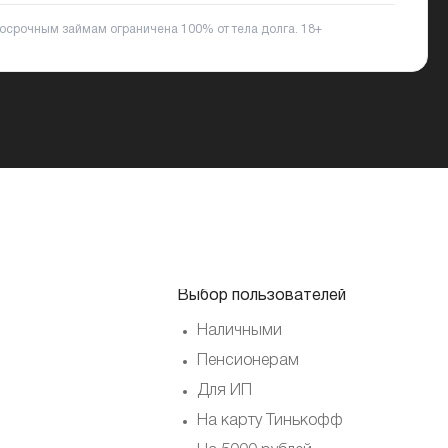
ткосрочным займам ограничена 100% от тела долга.
18+
Выбор пользователей
Наличными
Пенсионерам
Для ИП
На карту Тинькофф