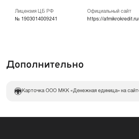
Кредитная история:
Лицензия ЦБ РФ
Официальный сайт
Срок продления:
№ 1903014009241
https://afmikrokredit.ru
Документы:
Дополнительно
Карточка ООО МКК «Денежная единица» на сай