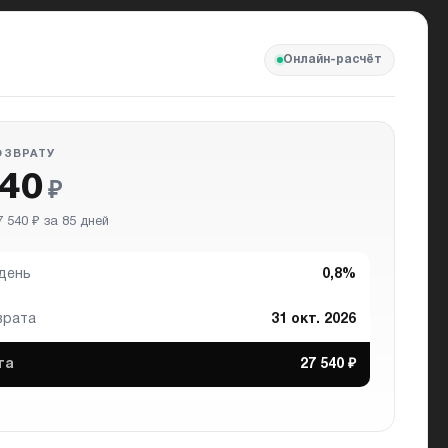
Онлайн-расчёт
ОЗВРАТУ
040
₽
 540 ₽ за 85 дней
 день
0,8%
врата
31 окт. 2026
та
27 540 ₽