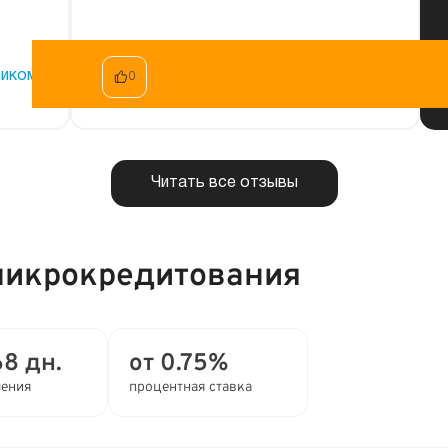
ликом
Читать целиком
0
Читать все отзывы
микрокредитования
68 дн.
от 0.75%
ления
процентная ставка