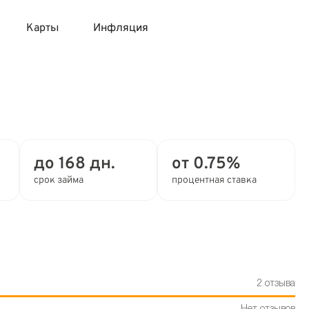
Карты
Инфляция
 продукты
 карты 120 дней без процентов
 на месяц
авитный список продуктов с динамикой цен
карты с 18 лет
онные вклады
до 168 дн.
от 0.75%
карты с доставкой на дом
няемые вклады
срок займа
процентная ставка
 карты с моментальным решением
 карты без посещения банка
2 отзыва