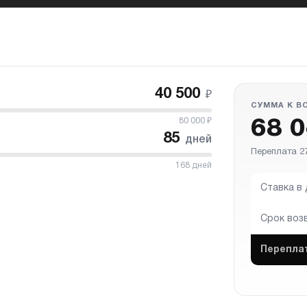
40 500
₽
СУММА К В
80 000
₽
68 
85
дней
Переплата 27
168
дней
Ставка в
Срок воз
Перепла