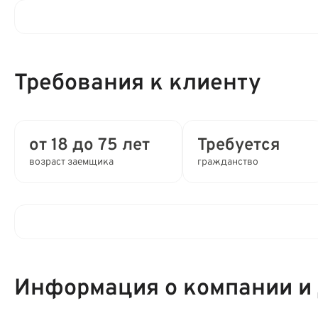
Процентная ставка в день:
Требования к клиенту
Полная стоимость кредита (ПСК) :
Время рассмотрения заявки:
от 18 до 75 лет
Требуется
возраст заемщика
гражданство
Выдача займа:
Привлечение созаемщиков:
Клиентам компании:
Способы получения:
Информация о компании и
Мобильный телефон:
Способы погашения: