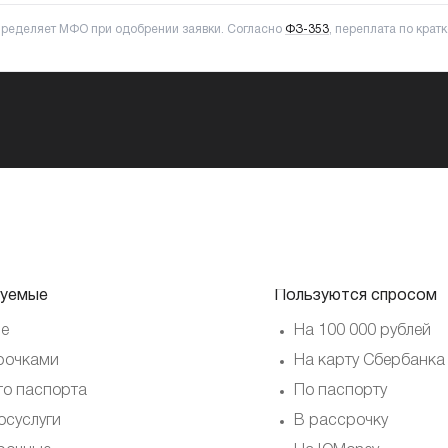
пределяет МФО при одобрении заявки. Согласно
ФЗ-353
, переплата по кра
уемые
Пользуются спросом
е
На 100 000 рублей
рочками
На карту Сбербанка
то паспорта
По паспорту
осуслуги
В рассрочку