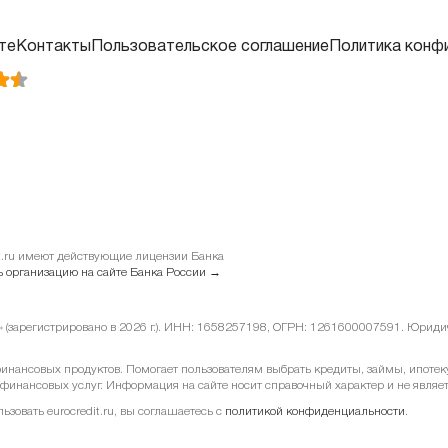
те
Контакты
Пользовательское соглашение
Политика конф
it.ru имеют действующие лицензии Банка
 организацию на сайте Банка России →
у» (зарегистрировано в 2026 г.). ИНН: 1658257198, ОГРН: 1261600007591. Юридиче
ансовых продуктов. Помогает пользователям выбрать кредиты, займы, ипотеку 
 финансовых услуг. Информация на сайте носит справочный характер и не являе
овать eurocredit.ru, вы соглашаетесь с
политикой конфиденциальности
.