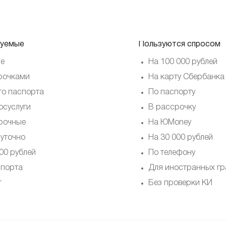
уемые
Пользуются спросом
е
На 100 000 рублей
рочками
На карту Сбербанка
то паспорта
По паспорту
осуслуги
В рассрочку
рочные
На ЮMoney
суточно
На 30 000 рублей
00 рублей
По телефону
спорта
Для иностранных г
т
Без проверки КИ