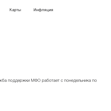
Карты
Инфляция
 продукты
 карты 120 дней без процентов
 на месяц
авитный список продуктов с динамикой цен
карты с 18 лет
онные вклады
карты с доставкой на дом
няемые вклады
 карты с моментальным решением
ужба поддержки МФО работает с понедельника по
 карты без посещения банка