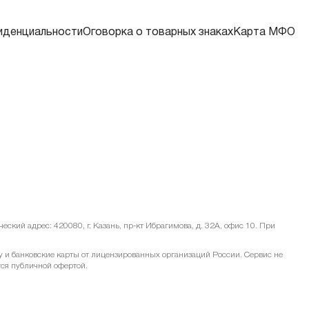
иденциальности
Оговорка о товарных знаках
Карта МФО
ский адрес: 420080, г. Казань, пр-кт Ибрагимова, д. 32А, офис 10. При
и банковские карты от лицензированных организаций России. Сервис не
тся публичной офертой.