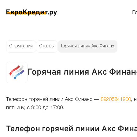
Г
ймы на карту
Займы без проверок
Виртуальные креди
Накоп
О компании
Отзывы
Горячая линия Акс Финанс
спресс займы
Займы без процентов
Лучшие кредитные
Вклад
Горячая линия Акс Финан
ймы без отказа
Мгновенные займы
Кредитные карты с
Вклад
ймы с плохой КИ
Лучшие займы
Кредитные карты б
С еже
Телефон горячей линии Акс Финанс —
89205841900
, 
пятницу, с 9:00 до 17:00.
вые займы
Долгосрочные займы
Беспроцентные кр
Вклад
Телефон горячей линии Акс Фин
ймы до зарплаты
Круглосуточные займы
Кредитные карты с
Вклад