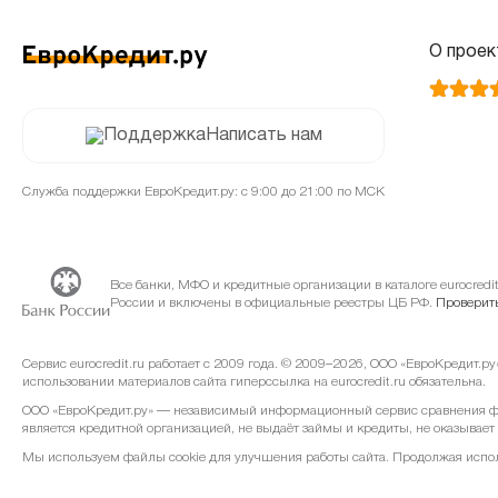
О проек
Написать нам
Служба поддержки ЕвроКредит.ру: с 9:00 до 21:00 по МСК
Все банки, МФО и кредитные организации в каталоге eurocred
России и включены в официальные реестры ЦБ РФ.
Проверить
Сервис eurocredit.ru работает с 2009 года. © 2009–2026, ООО «ЕвроКредит.р
использовании материалов сайта гиперссылка на eurocredit.ru обязательна.
ООО «ЕвроКредит.ру» — независимый информационный сервис сравнения фин
является кредитной организацией, не выдаёт займы и кредиты, не оказывает
Мы используем файлы cookie для улучшения работы сайта. Продолжая использ