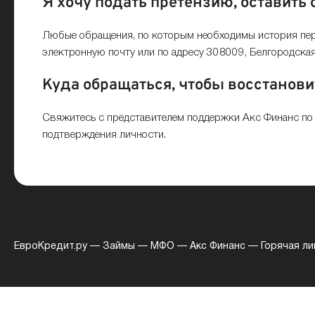
Я хочу подать претензию, оставить
Любые обращения, по которым необходимы история пер
электронную почту
или по адресу 308009, Белгородская 
Куда обращаться, чтобы восстанови
Свяжитесь с представителем поддержки Акс Финанс п
подтверждения личности.
ЕвроКредит.ру
—
Займы
—
МФО
—
Акс Финанс
—
Горячая ли