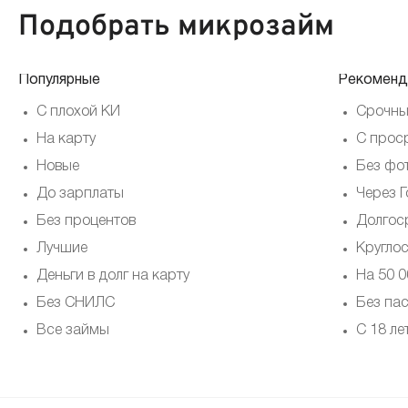
Подобрать микрозайм
Популярные
Рекоменд
С плохой КИ
Срочны
На карту
С прос
Новые
Без фо
До зарплаты
Через Г
Без процентов
Долгос
Лучшие
Кругло
Деньги в долг на карту
На 50 0
Без СНИЛС
Без па
Все займы
С 18 ле