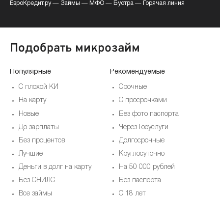
ЕвроКредит.ру
—
Займы
—
МФО
—
Бустра
—
Горячая линия
Подобрать микрозайм
Популярные
Рекомендуемые
По
С плохой КИ
Срочные
На карту
С просрочками
Новые
Без фото паспорта
До зарплаты
Через Госуслуги
Без процентов
Долгосрочные
Лучшие
Круглосуточно
Деньги в долг на карту
На 50 000 рублей
Без СНИЛС
Без паспорта
Все займы
С 18 лет