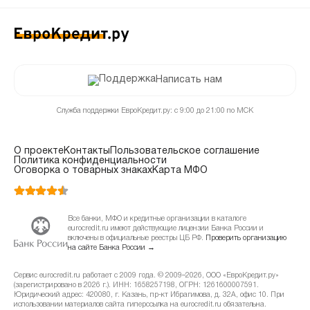
Написать нам
Служба поддержки ЕвроКредит.ру: с 9:00 до 21:00 по МСК
О проекте
Контакты
Пользовательское соглашение
Политика конфиденциальности
Оговорка о товарных знаках
Карта МФО
Все банки, МФО и кредитные организации в каталоге
eurocredit.ru имеют действующие лицензии Банка России и
включены в официальные реестры ЦБ РФ.
Проверить организацию
на сайте Банка России →
Сервис eurocredit.ru работает с 2009 года. © 2009–2026, ООО «ЕвроКредит.ру»
(зарегистрировано в 2026 г.). ИНН: 1658257198, ОГРН: 1261600007591.
Юридический адрес: 420080, г. Казань, пр-кт Ибрагимова, д. 32А, офис 10. При
использовании материалов сайта гиперссылка на eurocredit.ru обязательна.