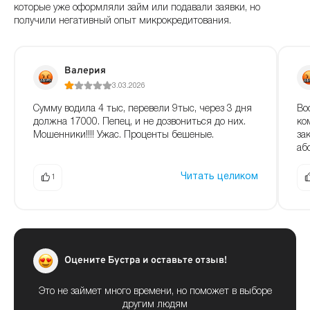
которые уже оформляли займ или подавали заявки, но
получили негативный опыт микрокредитования.
Валерия
3.03.2026
Сумму водила 4 тыс, перевели 9тыс, через 3 дня
Bo
должна 17000. Пепец, и не дозвониться до них.
ко
Мошенники!!!! Ужас. Проценты бешеные.
за
аб
Читать целиком
1
Оцените Бустра и оставьте отзыв!
Это не займет много времени, но поможет в выборе
другим людям