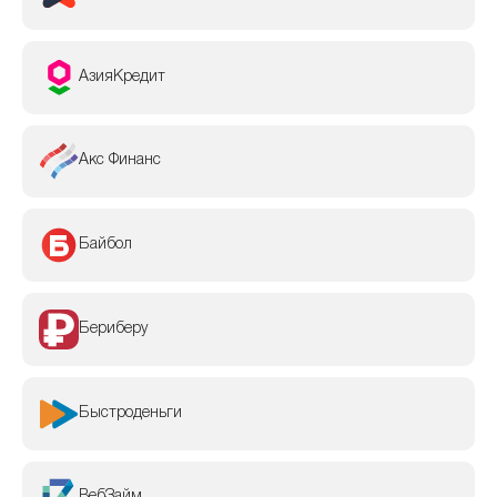
АзияКредит
Акс Финанс
Байбол
Бериберу
Быстроденьги
ВебЗайм