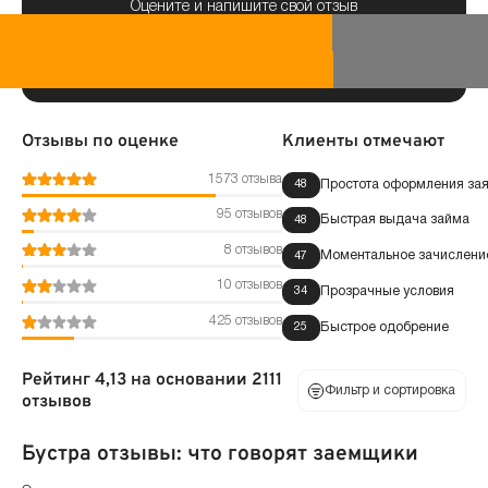
Оцените и напишите свой отзыв
Отзывы по оценке
Клиенты отмечают
1573 отзыва
Простота оформления зая
48
95 отзывов
Быстрая выдача займа
48
8 отзывов
Моментальное зачисление
47
10 отзывов
Прозрачные условия
34
425 отзывов
Быстрое одобрение
25
Рейтинг 4,13 на основании 2111
Фильтр и сортировка
отзывов
Бустра отзывы: что говорят заемщики
По оценке