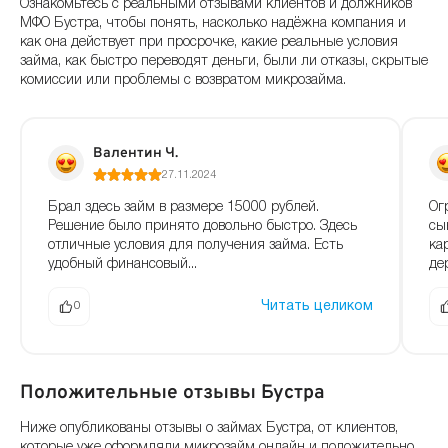
Ознакомьтесь с реальными отзывами клиентов и должников
МФО Бустра, чтобы понять, насколько надёжна компания и
как она действует при просрочке, какие реальные условия
займа, как быстро переводят деньги, были ли отказы, скрытые
комиссии или проблемы с возвратом микрозайма.
Валентин Ч.
27.11.2024
Брал здесь займ в размере 15000 рублей.
Ог
Решение было принято довольно быстро. Здесь
сы
отличные условия для получения займа. Есть
ка
удобный финансовый...
де
Читать целиком
0
Положительные отзывы Бустра
Ниже опубликованы отзывы о займах Бустра, от клиентов,
которые уже оформляли микрозайм онлайн и положительно